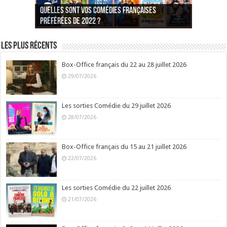
Quelles sont vos comédies françaises
Quel est votre personnage préféré du Père
Quelles sont vos comédies françaises
Quels sont vos 3 comédies de Jean-Marie Poiré
préférées de 2022 ?
Noël est une ordure ?
préférées de 2021 ?
Quel est votre « Gendarme » préféré ?
préférées ?
Quel est votre « Tati » préféré ?
Quel est votre « bronzé » préféré ?
Les plus récents
Box-Office français du 22 au 28 juillet 2026
29/07/2026
Les sorties Comédie du 29 juillet 2026
28/07/2026
Box-Office français du 15 au 21 juillet 2026
22/07/2026
Les sorties Comédie du 22 juillet 2026
21/07/2026