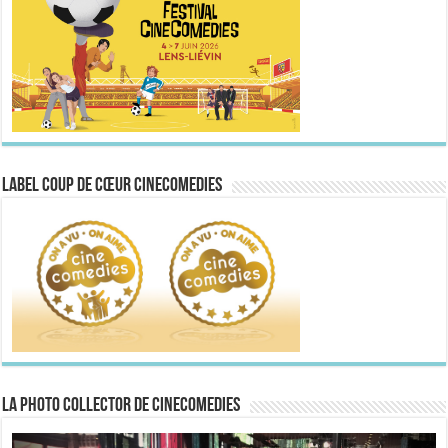
Label Coup de Cœur CineComedies
La Photo collector de CineComedies