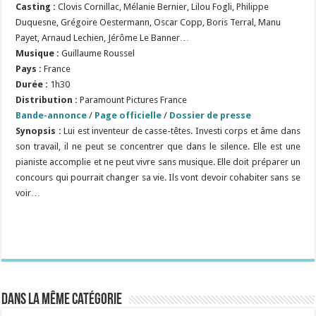
Casting :
Clovis Cornillac, Mélanie Bernier, Lilou Fogli, Philippe
Duquesne, Grégoire Oestermann, Oscar Copp, Boris Terral, Manu
Payet, Arnaud Lechien, Jérôme Le Banner…
Musique :
Guillaume Roussel
Pays :
France
Durée :
1h30
Distribution :
Paramount Pictures France
Bande-annonce
/
Page officielle
/
Dossier de presse
Synopsis :
Lui est inventeur de casse-têtes. Investi corps et âme dans
son travail, il ne peut se concentrer que dans le silence. Elle est une
pianiste accomplie et ne peut vivre sans musique. Elle doit préparer un
concours qui pourrait changer sa vie. Ils vont devoir cohabiter sans se
voir…
Dans la même catégorie