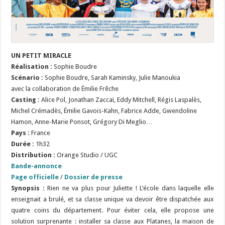
UN PETIT MIRACLE
Réalisation :
Sophie Boudre
Scénario :
Sophie Boudre, Sarah Kaminsky, Julie Manoukia
avec la collaboration de Émilie Frêche
Casting :
Alice Pol, Jonathan Zaccaï, Eddy Mitchell, Régis Laspalès,
Michel Crémadès, Émilie Gavois-Kahn, Fabrice Adde, Gwendoline
Hamon, Anne-Marie Ponsot, Grégory Di Meglio…
Pays :
France
Durée :
1h32
Distribution :
Orange Studio / UGC
Bande-annonce
Page officielle
/
Dossier de presse
Synopsis :
Rien ne va plus pour Juliette ! L’école dans laquelle elle
enseignait a brulé, et sa classe unique va devoir être dispatchée aux
quatre coins du département. Pour éviter cela, elle propose une
solution surprenante : installer sa classe aux Platanes, la maison de