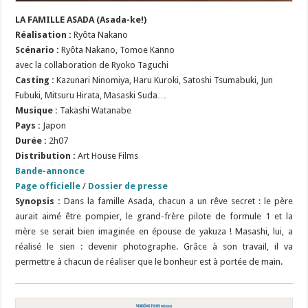
LA FAMILLE ASADA (Asada-ke!)
Réalisation
:
Ryôta Nakano
Scénario
:
Ryôta Nakano, Tomoe Kanno
avec la collaboration de Ryoko Taguchi
Casting :
Kazunari Ninomiya, Haru Kuroki, Satoshi Tsumabuki, Jun
Fubuki, Mitsuru Hirata, Masaski Suda…
Musique
:
Takashi Watanabe
Pays :
Japon
Durée :
2h07
Distribution :
Art House Films
Bande-annonce
Page officielle
/
Dossier de presse
Synopsis :
Dans la famille Asada, chacun a un rêve secret : le père
aurait aimé être pompier, le grand-frère pilote de formule 1 et la
mère se serait bien imaginée en épouse de yakuza ! Masashi, lui, a
réalisé le sien : devenir photographe. Grâce à son travail, il va
permettre à chacun de réaliser que le bonheur est à portée de main.