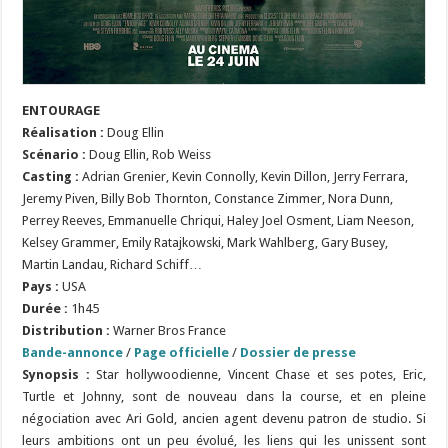
ENTOURAGE
Réalisation :
Doug Ellin
Scénario :
Doug Ellin, Rob Weiss
Casting :
Adrian Grenier, Kevin Connolly, Kevin Dillon, Jerry Ferrara,
Jeremy Piven, Billy Bob Thornton, Constance Zimmer, Nora Dunn,
Perrey Reeves, Emmanuelle Chriqui, Haley Joel Osment, Liam Neeson,
Kelsey Grammer, Emily Ratajkowski, Mark Wahlberg, Gary Busey,
Martin Landau, Richard Schiff…
Pays :
USA
Durée :
1h45
Distribution :
Warner Bros France
Bande-annonce
/
Page officielle
/
Dossier de presse
Synopsis :
Star hollywoodienne, Vincent Chase et ses potes, Eric,
Turtle et Johnny, sont de nouveau dans la course, et en pleine
négociation avec Ari Gold, ancien agent devenu patron de studio. Si
leurs ambitions ont un peu évolué, les liens qui les unissent sont