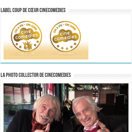
Label Coup de Cœur CineComedies
La Photo collector de CineComedies