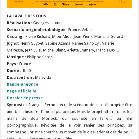
LA CAVALE DES FOUS
Réalisation
:
Georges Lautner
Scénario original et dialogue
: Francis Veber
Casting :
Pierre Richard, Miou-Miou, Jean-Pierre Marielle, Gérard
Jugnot, Henri Guybet, Sabine Azéma, Renée Saint-Cyr, Valérie
Mairesse, Jean Luisi, Michel Blanc, Arlette Emmery, Francis Lax…
Musique :
Philippe Sarde
Pays :
France
Durée :
1h40
Distribution :
Malavida
Bande-annonce
Page officielle
Dossier de presse
Synopsis :
François Perrin a écrit le scénario de ce qu’il projette être
une belle histoire d’amour platonique. Mais le projet atterrit dans les
mains de Bob Morlock, qui souhaite en faire… un film
pornographique. Révoltée de le voir renier ses principes, sa
compagne Christine cherche un moyen de le dissuader et décide pour
cela… de se faire engager sur le film.