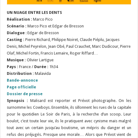
UN NUAGE ENTRE LES DENTS
Réalisation
:
Marco Pico
Scénario
:
Marco Pico et Edgar de Bresson
Dialogue
: Edgar de Bresson
Casting :
Pierre Richard, Philippe Noiret, Claude Piéplu, Jacques
Denis, Michel Peyrelon, Jean Obé, Paul Crauchet, Marc Dudicour, Pierre
Olaf, Michel Fortin, Francis Lemaire, Roger Riffard…
Musique :
Olivier Lartigue
Pays :
France /
Durée :
1h34
Distribution :
Malavida
Bande-annonce
Page officielle
Dossier de presse
Synopsis :
Malisard est reporter et Prévot photographe. On les
surnomme les Cowboys. Ensemble, ils sillonnent les rues de la capitale
pour le quotidien Le Soir de Paris, à la recherche d’un scoop. Leur
boulot, c’est toute leur vie, ils le pratiquent avec cynisme mais malgré
tout avec un certain jusqu’au boutisme, un mépris du danger et un
refus des préjugés. Presque une morale… Alors que Prévot vient de