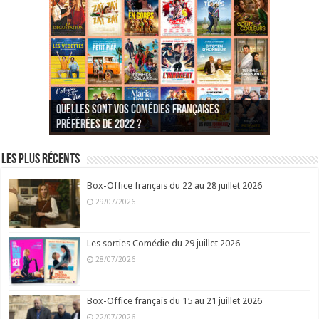
Quelles sont vos comédies françaises
Quel est votre personnage préféré du Père
Quelles sont vos comédies françaises
Quels sont vos 3 comédies de Jean-Marie Poiré
préférées de 2022 ?
Noël est une ordure ?
préférées de 2021 ?
Quel est votre « Gendarme » préféré ?
préférées ?
Quel est votre « Tati » préféré ?
Quel est votre « bronzé » préféré ?
Les plus récents
Box-Office français du 22 au 28 juillet 2026
29/07/2026
Les sorties Comédie du 29 juillet 2026
28/07/2026
Box-Office français du 15 au 21 juillet 2026
22/07/2026