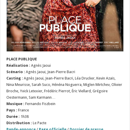
PLACE PUBLIQUE
R
é
alisation :
Agnès Jaoui
S
cénario :
Agnès Jaoui, Jean-Pierre Bacri
Casting :
Agnès Jaoui, Jean-Pierre Bacri, Léa Drucker, Kevin Azaïs,
Nina Meurisse, Sarah Suco, Hénéna Noguerra, Miglen Mirtchev, Olivier
Broche, Yvick Letexier, Frédéric Pierrot, Éric Viellard, Grégoire
Oestermann, Sam Karmann…
Musique :
Fernando Fiszbein
Pays :
France
Durée :
1h38
Distribution :
Le Pacte
Bande-annonce
/
Page officielle
/
Dossier de presse