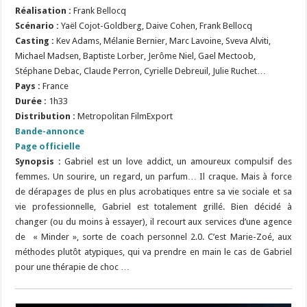
Réalisation :
Frank Bellocq
Scénario :
Yaël Cojot-Goldberg, Daive Cohen, Frank Bellocq
Casting :
Kev Adams, Mélanie Bernier, Marc Lavoine, Sveva Alviti,
Michael Madsen, Baptiste Lorber, Jerôme Niel, Gael Mectoob,
Stéphane Debac, Claude Perron, Cyrielle Debreuil, Julie Ruchet…
Pays :
France
Durée :
1h33
Distribution :
Metropolitan FilmExport
Bande-annonce
Page officielle
Synopsis :
Gabriel est un love addict, un amoureux compulsif des
femmes. Un sourire, un regard, un parfum… Il craque. Mais à force
de dérapages de plus en plus acrobatiques entre sa vie sociale et sa
vie professionnelle, Gabriel est totalement grillé. Bien décidé à
changer (ou du moins à essayer), il recourt aux services d’une agence
de « Minder », sorte de coach personnel 2.0. C’est Marie-Zoé, aux
méthodes plutôt atypiques, qui va prendre en main le cas de Gabriel
pour une thérapie de choc …