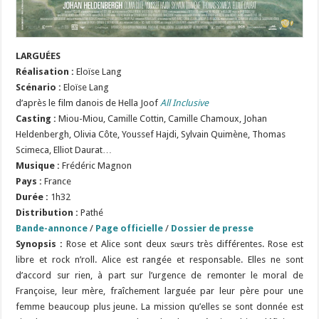
LARGUÉES
Réalisation :
Eloïse Lang
Scénario :
Eloïse Lang
d’après le film danois de Hella Joof
All Inclusive
Casting :
Miou-Miou, Camille Cottin, Camille Chamoux, Johan
Heldenbergh, Olivia Côte, Youssef Hajdi, Sylvain Quimène, Thomas
Scimeca, Elliot Daurat…
Musique :
Frédéric Magnon
Pays :
France
Durée :
1h32
Distribution :
Pathé
Bande-annonce
/
Page officielle
/
Dossier de presse
Synopsis :
Rose et Alice sont deux sœurs très différentes. Rose est
libre et rock n’roll. Alice est rangée et responsable. Elles ne sont
d’accord sur rien, à part sur l’urgence de remonter le moral de
Françoise, leur mère, fraîchement larguée par leur père pour une
femme beaucoup plus jeune. La mission qu’elles se sont donnée est