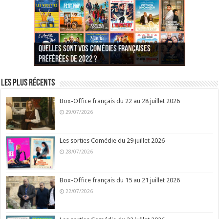
Quelles sont vos comédies françaises
Quel est votre personnage préféré du Père
Quelles sont vos comédies françaises
Quels sont vos 3 comédies de Jean-Marie Poiré
préférées de 2022 ?
Noël est une ordure ?
préférées de 2021 ?
Quel est votre « Gendarme » préféré ?
préférées ?
Quel est votre « Tati » préféré ?
Quel est votre « bronzé » préféré ?
Les plus récents
Box-Office français du 22 au 28 juillet 2026
29/07/2026
Les sorties Comédie du 29 juillet 2026
28/07/2026
Box-Office français du 15 au 21 juillet 2026
22/07/2026