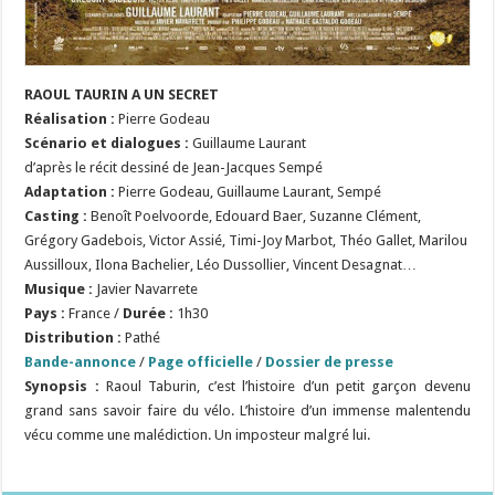
RAOUL TAURIN A UN SECRET
Réalisation :
Pierre Godeau
Scénario et dialogues :
Guillaume Laurant
d’après le récit dessiné de Jean-Jacques Sempé
Adaptation :
Pierre Godeau, Guillaume Laurant, Sempé
Casting :
Benoît Poelvoorde, Edouard Baer, Suzanne Clément,
Grégory Gadebois, Victor Assié, Timi-Joy Marbot, Théo Gallet, Marilou
Aussilloux, Ilona Bachelier, Léo Dussollier, Vincent Desagnat…
Musique :
Javier Navarrete
Pays :
France /
Durée :
1h30
Distribution :
Pathé
Bande-annonce
/
Page officielle
/
Dossier de presse
Synopsis :
Raoul Taburin, c’est l’histoire d’un petit garçon devenu
grand sans savoir faire du vélo. L’histoire d’un immense malentendu
vécu comme une malédiction. Un imposteur malgré lui.