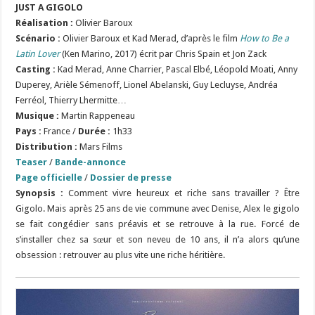
JUST A GIGOLO
Réalisation :
Olivier Baroux
Scénario
:
Olivier Baroux et Kad Merad, d’après le film
How to Be a
Latin Lover
(Ken Marino, 2017) écrit par Chris Spain et Jon Zack
Casting :
Kad Merad, Anne Charrier, Pascal Elbé, Léopold Moati, Anny
Duperey, Arièle Sémenoff, Lionel Abelanski, Guy Lecluyse, Andréa
Ferréol, Thierry Lhermitte…
Musique :
Martin Rappeneau
Pays :
France /
Durée :
1h33
Distribution :
Mars Films
Teaser
/
Bande-annonce
Page officielle
/
Dossier de presse
Synopsis :
Comment vivre heureux et riche sans travailler ? Être
Gigolo. Mais après 25 ans de vie commune avec Denise, Alex le gigolo
se fait congédier sans préavis et se retrouve à la rue. Forcé de
s’installer chez sa sœur et son neveu de 10 ans, il n’a alors qu’une
obsession : retrouver au plus vite une riche héritière.