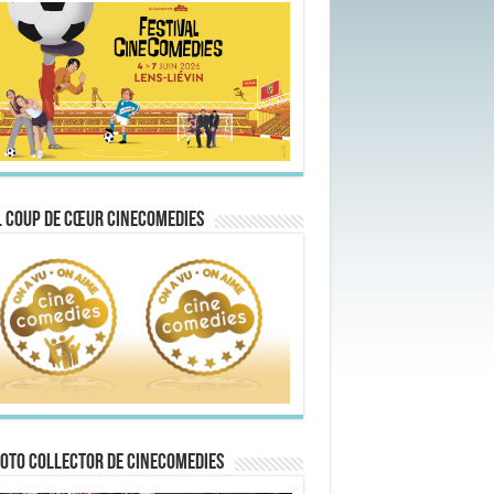
 Coup de Cœur CineComedies
oto collector de CineComedies