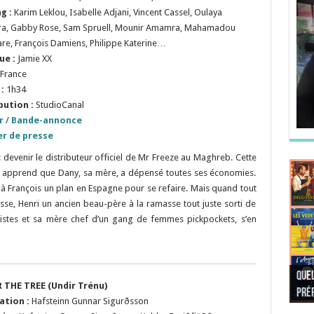
ng :
Karim Leklou, Isabelle Adjani, Vincent Cassel, Oulaya
, Gabby Rose, Sam Spruell, Mounir Amamra, Mahamadou
re, François Damiens, Philippe Katerine…
ue :
Jamie XX
France
:
1h34
bution :
StudioCanal
r
/
Bande-annonce
er de presse
 : devenir le distributeur officiel de Mr Freeze au Maghreb. Cette
nd il apprend que Dany, sa mère, a dépensé toutes ses économies.
e à François un plan en Espagne pour se refaire. Mais quand tout
e, Henri un ancien beau-père à la ramasse tout juste sorti de
stes et sa mère chef d’un gang de femmes pickpockets, s’en
Quel
Quel
Quel
Quel
 THE TREE (Undir Trénu)
préf
Noël
préf
Quel
pré
Quel
Quel
ation :
Hafsteinn Gunnar Sigurðsson