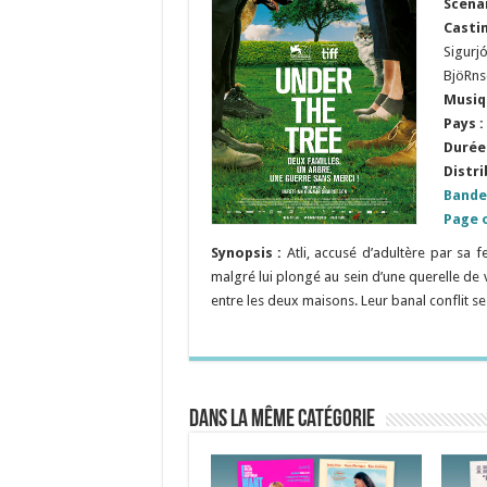
Scéna
Casti
Sigurjó
BjöRns
Musiq
Pays :
Durée 
Distri
Bande
Page o
Synopsis :
Atli, accusé d’adultère par sa
malgré lui plongé au sein d’une querelle de
entre les deux maisons. Leur banal conflit se
Dans la même catégorie