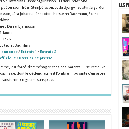
rio
:
Hafsteinn Gunnar Sigurðsson, Huldar BreiðfjöRð
Les p
ng :
Steinþór Hróar Steinþórsson, Edda Björgvinsdóttir, Sigurður
nsson, Lára Jóhanna Jónsdóttir , Þorsteinn Bachmann, Selma
dóttir…
ue :
Daníel Bjarnason
Islande
:
1h28
bution :
Bac Films
-annonce
/
Extrait 1
/
Extrait 2
fficielle
/
Dossier de presse
 femme, est forcé d’emménager chez ses parents. Il se retrouve
 voisinage, dont le déclencheur est l’ombre imposante d’un arbre
 transforme en guerre sans pitié.