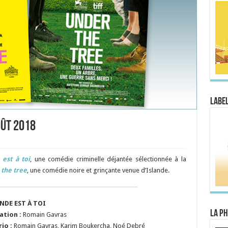
Label
oût 2018
est à toi
, une comédie criminelle déjantée sélectionnée à la
the tree
, une comédie noire et grinçante venue d’Islande.
NDE EST À TOI
La Ph
ation :
Romain Gavras
rio
:
Romain Gavras, Karim Boukercha, Noé Debré