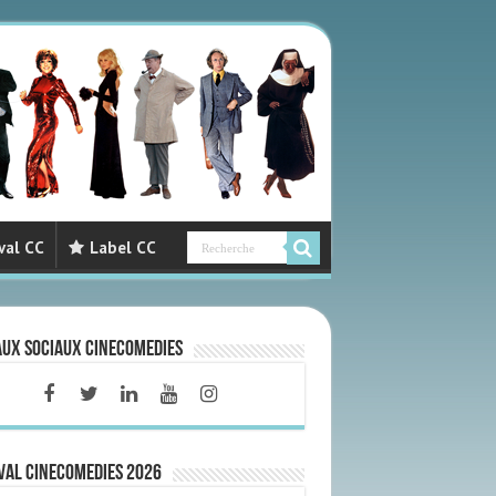
val CC
Label CC
aux sociaux CineComedies
VAL CINECOMEDIES 2026