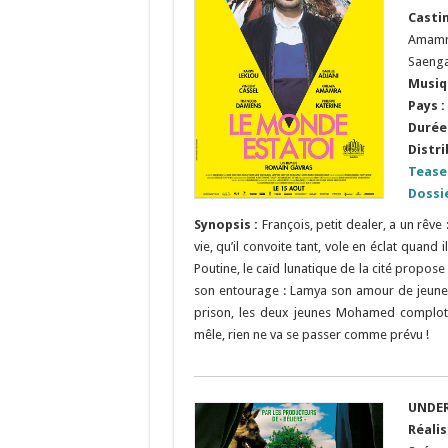
Casti
Amamra
Saenga
Musiq
Pays :
Durée 
Distri
Tease
Dossi
Synopsis :
François, petit dealer, a un rêve
vie, qu’il convoite tant, vole en éclat qua
Poutine, le caïd lunatique de la cité propos
son entourage : Lamya son amour de jeuness
prison, les deux jeunes Mohamed comploti
mêle, rien ne va se passer comme prévu !
UNDER
Réalis