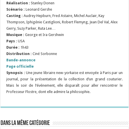
Réalisation :
Stanley Donen
Scénario :
Leonard Gershe
Casting :
Audrey Hepburn, Fred Astaire, Michel Auclair, Kay
Thompson, Iphigénie Castiglioni, Robert Flemyng, Jean Del Val, Alex
Gerry, Suzy Parker, Ruta Lee…
Musique :
G
eorge et Ira Gershwin
Pays :
USA
Durée :
1h43
Distribution :
Ciné Sorbonne
Bande-annonce
Page officielle
Synopsis :
Une jeune libraire new-yorkaise est envoyée à Paris par un
journal, pour la présentation de la collection d’un grand couturier.
Mais le soir de l’événement, elle disparaît pour aller rencontrer le
Professeur Flostre, dont elle admire la philosophie.
Dans la même catégorie