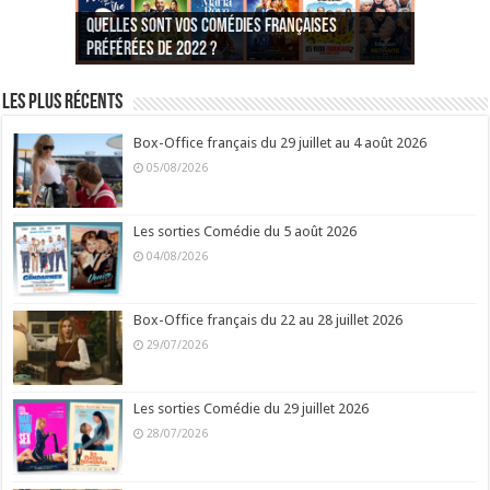
Quelles sont vos comédies françaises
Quel est votre personnage préféré du Père
Quelles sont vos comédies françaises
Quels sont vos 3 comédies de Jean-Marie Poiré
préférées de 2022 ?
Noël est une ordure ?
préférées de 2021 ?
Quel est votre « Gendarme » préféré ?
préférées ?
Quel est votre « Tati » préféré ?
Quel est votre « bronzé » préféré ?
Les plus récents
Box-Office français du 29 juillet au 4 août 2026
05/08/2026
Les sorties Comédie du 5 août 2026
04/08/2026
Box-Office français du 22 au 28 juillet 2026
29/07/2026
Les sorties Comédie du 29 juillet 2026
28/07/2026