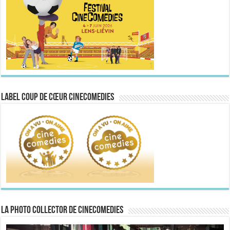
Label Coup de Cœur CineComedies
La Photo collector de CineComedies