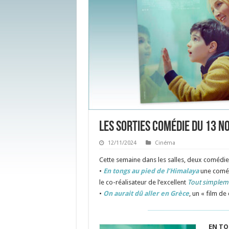
Les sorties Comédie du 13 
12/11/2024
Cinéma
Cette semaine dans les salles, deux comédies
•
En tongs au pied de l’Himalaya
une comédi
le co-réalisateur de l’excellent
Tout simplem
•
On aurait dû aller en Grèce
, un « film d
EN TO