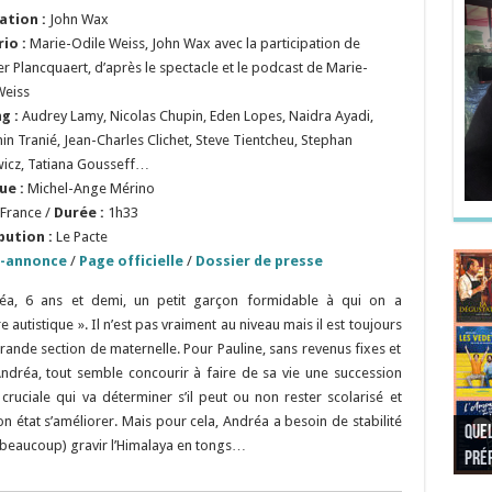
sation
:
John Wax
rio
:
Marie-Odile Weiss, John Wax avec la participation de
er Plancquaert, d’après le spectacle et le podcast de Marie-
Weiss
ng :
Audrey Lamy, Nicolas Chupin, Eden Lopes, Naidra Ayadi,
in Tranié, Jean-Charles Clichet, Steve Tientcheu, Stephan
icz, Tatiana Gousseff…
ue :
Michel-Ange Mérino
France /
Durée :
1h33
bution :
Le Pacte
-annonce
/
Page officielle
/
Dossier de presse
éa, 6 ans et demi, un petit garçon formidable à qui on a
 autistique ». Il n’est pas vraiment au niveau mais il est toujours
grande section de maternelle. Pour Pauline, sans revenus fixes et
ndréa, tout semble concourir à faire de sa vie une succession
ruciale qui va déterminer s’il peut ou non rester scolarisé et
on état s’améliorer. Mais pour cela, Andréa a besoin de stabilité
Quel
Quel
Quel
Quel
u (beaucoup) gravir l’Himalaya en tongs…
préf
Noël
préf
Quel
pré
Quel
Quel