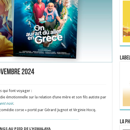
Label
novembre 2024
 qui font voyager :
e émotionnelle sur la relation d’une mère et son fils autiste par
ent noir
.
e comédie corse » porté par
Gérard Jugnot et Virginie Hocq
.
La Ph
NGS AU PIED DE L’HIMALAYA