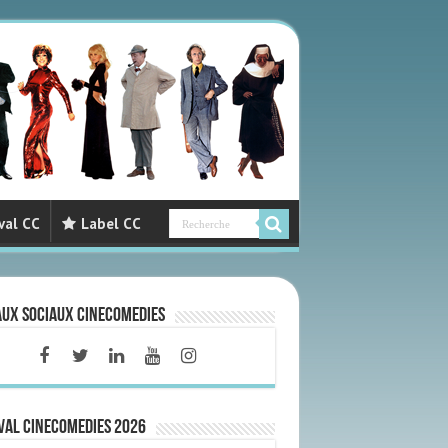
val CC
Label CC
aux sociaux CineComedies
VAL CINECOMEDIES 2026