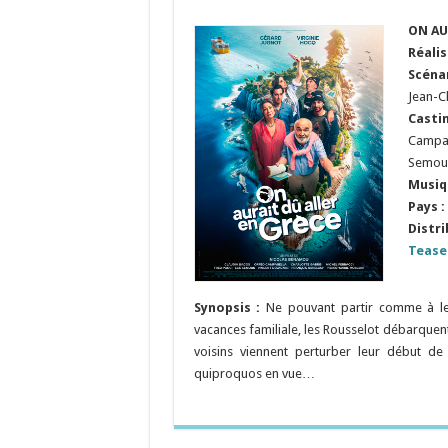
ON AU
Réali
Scéna
Jean-Ch
Castin
Campane
Semoun
Musiq
Pays :
Distri
Tease
Synopsis :
Ne pouvant partir comme à le
vacances familiale, les Rousselot débarquent
voisins viennent perturber leur début de
quiproquos en vue…