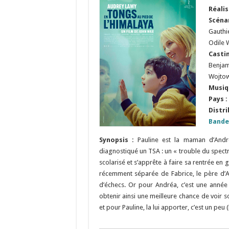
Réali
Scéna
Gauthi
Odile 
Casti
Benjam
Wojtow
Musiq
Pays :
Distri
Bande
Synopsis :
Pauline est la maman d’Andr
diagnostiqué un TSA : un « trouble du spectre
scolarisé et s’apprête à faire sa rentrée en 
récemment séparée de Fabrice, le père d’A
d’échecs. Or pour Andréa, c’est une année c
obtenir ainsi une meilleure chance de voir s
et pour Pauline, la lui apporter, c’est un pe