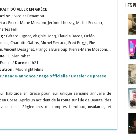
Les p
RAIT DÛ ALLER EN GRÈCE
sation
:
Nicolas Benamou
rio
:
Pierre-Marie Mosconi, Jérôme Lhotsky, Michel Ferracci,
arles Felli
g :
Gérard Jugnot, Virginie Hocq, Claudia Bacos, Orféo
lla, Charlotte Gabris, Michel Ferracci, Fred Poggi, Elie
, Vincent Desagnat, François Bureloup, Pierre-Marie Mosconi…
ue :
Olivier Rabat
France /
Durée :
1h21
bution :
Moonlight Films
r
/
Bande-annonce
/
Page officielle
/
Dossier de presse
ur habitude en Grèce pour leur unique semaine annuelle de
 en Corse. Après un accident de la route sur l’Île de Beauté, des
 vacances… Règlements de comptes familiaux, insulaires, et