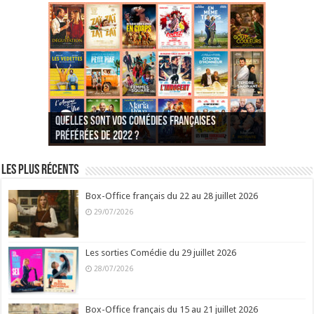
Quelles sont vos comédies françaises
Quel est votre personnage préféré du Père
Quelles sont vos comédies françaises
Quels sont vos 3 comédies de Jean-Marie Poiré
préférées de 2022 ?
Noël est une ordure ?
préférées de 2021 ?
Quel est votre « Gendarme » préféré ?
préférées ?
Quel est votre « Tati » préféré ?
Quel est votre « bronzé » préféré ?
Les plus récents
Box-Office français du 22 au 28 juillet 2026
29/07/2026
Les sorties Comédie du 29 juillet 2026
28/07/2026
Box-Office français du 15 au 21 juillet 2026