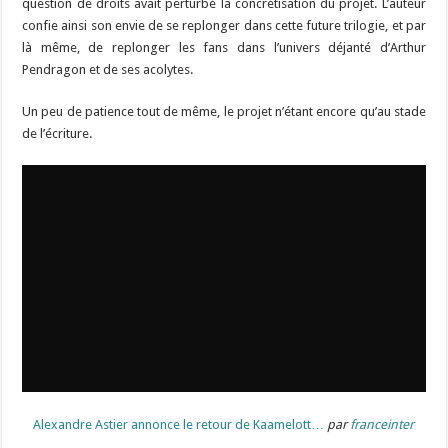
question de droits avait perturbé la concrétisation du projet. L’auteur
confie ainsi son envie de se replonger dans cette future trilogie, et par
là même, de replonger les fans dans l’univers déjanté d’Arthur
Pendragon et de ses acolytes.
Un peu de patience tout de même, le projet n’étant encore qu’au stade
de l’écriture.
Alexandre Astier annonce le retour de Kaamelott…
par
franceinter