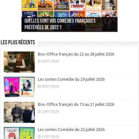
Quelles sont vos comédies françaises
Quel est votre personnage préféré du Père
Quelles sont vos comédies françaises
Quels sont vos 3 comédies de Jean-Marie Poiré
préférées de 2022 ?
Noël est une ordure ?
préférées de 2021 ?
Quel est votre « Gendarme » préféré ?
préférées ?
Quel est votre « Tati » préféré ?
Quel est votre « bronzé » préféré ?
Les plus récents
Box-Office français du 22 au 28 juillet 2026
29/07/2026
Les sorties Comédie du 29 juillet 2026
28/07/2026
Box-Office français du 15 au 21 juillet 2026
22/07/2026
Les sorties Comédie du 22 juillet 2026
21/07/2026