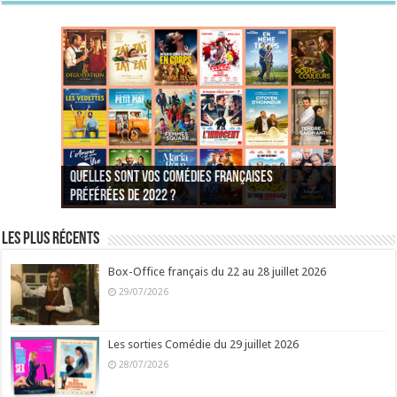
Quelles sont vos comédies françaises
Quel est votre personnage préféré du Père
Quelles sont vos comédies françaises
Quels sont vos 3 comédies de Jean-Marie Poiré
préférées de 2022 ?
Noël est une ordure ?
préférées de 2021 ?
Quel est votre « Gendarme » préféré ?
préférées ?
Quel est votre « Tati » préféré ?
Quel est votre « bronzé » préféré ?
Les plus récents
Box-Office français du 22 au 28 juillet 2026
29/07/2026
Les sorties Comédie du 29 juillet 2026
28/07/2026