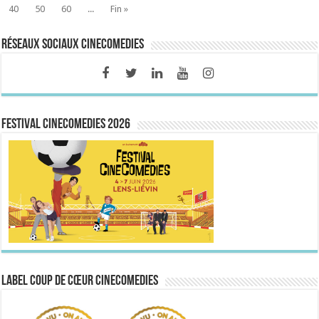
40
50
60
...
Fin »
Réseaux sociaux CineComedies
FESTIVAL CINECOMEDIES 2026
Label Coup de Cœur CineComedies