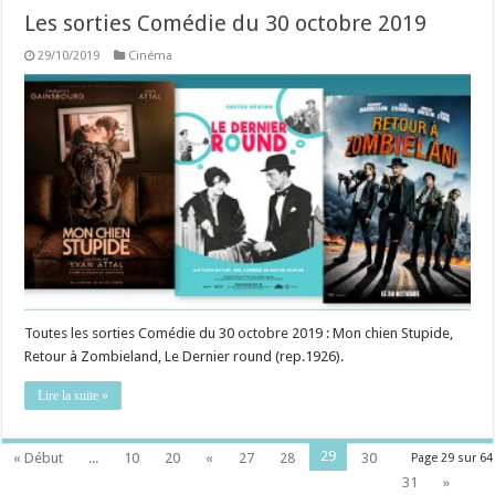
Les sorties Comédie du 30 octobre 2019
29/10/2019
Cinéma
Toutes les sorties Comédie du 30 octobre 2019 : Mon chien Stupide,
Retour à Zombieland, Le Dernier round (rep.1926).
Lire la suite »
29
« Début
...
10
20
«
27
28
30
Page 29 sur 64
31
»