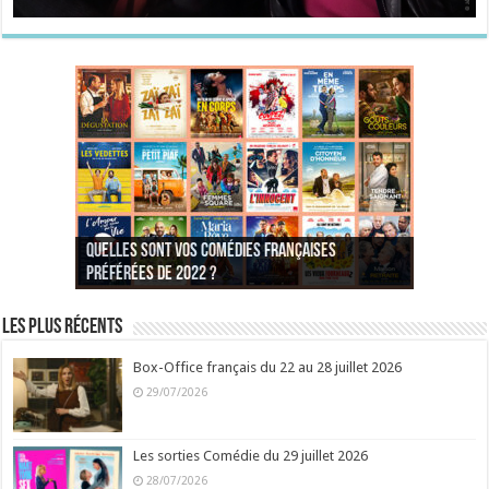
Quelles sont vos comédies françaises
Quel est votre personnage préféré du Père
Quelles sont vos comédies françaises
Quels sont vos 3 comédies de Jean-Marie Poiré
préférées de 2022 ?
Noël est une ordure ?
préférées de 2021 ?
Quel est votre « Gendarme » préféré ?
préférées ?
Quel est votre « Tati » préféré ?
Quel est votre « bronzé » préféré ?
Les plus récents
Box-Office français du 22 au 28 juillet 2026
29/07/2026
Les sorties Comédie du 29 juillet 2026
28/07/2026