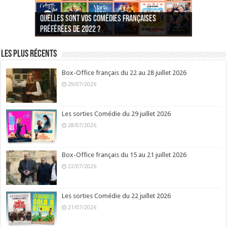
Quelles sont vos comédies françaises
Quel est votre personnage préféré du Père
Quelles sont vos comédies françaises
Quels sont vos 3 comédies de Jean-Marie Poiré
préférées de 2022 ?
Noël est une ordure ?
préférées de 2021 ?
Quel est votre « Gendarme » préféré ?
préférées ?
Quel est votre « Tati » préféré ?
Quel est votre « bronzé » préféré ?
Les plus récents
Box-Office français du 22 au 28 juillet 2026
29/07/2026
Les sorties Comédie du 29 juillet 2026
28/07/2026
Box-Office français du 15 au 21 juillet 2026
22/07/2026
Les sorties Comédie du 22 juillet 2026
21/07/2026