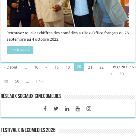
Retrouvez tous les chiffres des comédies au Box-Office français du 28
septembre au 4 octobre 2022.
Lire la suite »
20
« Début
...
10
«
18
19
21
22
Page 20 sur 60
»
30
40
50
...
Fin »
Réseaux sociaux CineComedies
FESTIVAL CINECOMEDIES 2026