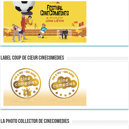
Label Coup de Cœur CineComedies
La Photo collector de CineComedies