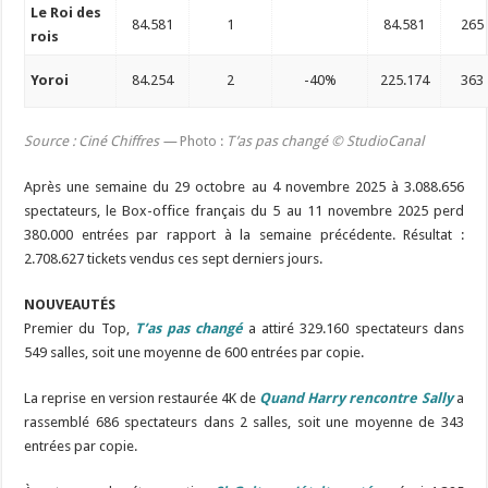
Le Roi des
84.581
1
84.581
265
rois
Yoroi
84.254
2
-40%
225.174
363
Source : Ciné Chiffres —
Photo
:
T’as pas changé © StudioCanal
Après une semaine du 29 octobre au 4 novembre 2025 à 3.088.656
spectateurs, le Box-office français du 5 au 11 novembre 2025 perd
380.000 entrées par rapport à la semaine précédente. Résultat :
2.708.627 tickets vendus ces sept derniers jours.
NOUVEAUTÉS
Premier du Top,
T’as pas changé
a attiré 329.160 spectateurs dans
549 salles, soit une moyenne de 600 entrées par copie.
La reprise en version restaurée 4K de
Quand Harry rencontre Sally
a
rassemblé 686 spectateurs dans 2 salles, soit une moyenne de 343
entrées par copie.