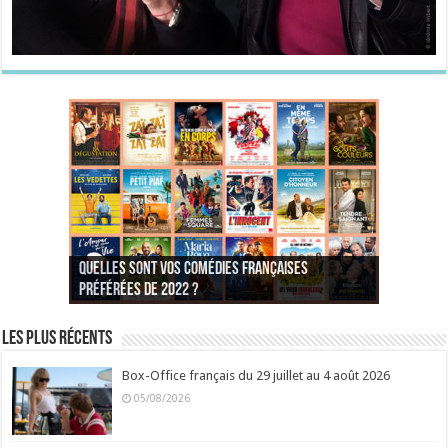
Quelles sont vos comédies françaises
Quel est votre personnage préféré du Père
Quelles sont vos comédies françaises
Quels sont vos 3 comédies de Jean-Marie Poiré
préférées de 2022 ?
Noël est une ordure ?
préférées de 2021 ?
Quel est votre « Gendarme » préféré ?
préférées ?
Quel est votre « Tati » préféré ?
Quel est votre « bronzé » préféré ?
Les plus récents
Box-Office français du 29 juillet au 4 août 2026
05/08/2026