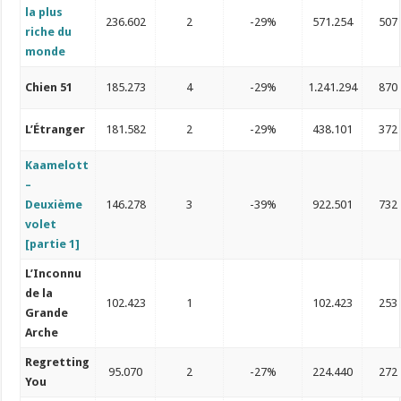
la plus
236.602
2
-29%
571.254
507
riche du
monde
Chien 51
185.273
4
-29%
1.241.294
870
L’Étranger
181.582
2
-29%
438.101
372
Kaamelott
–
Deuxième
146.278
3
-39%
922.501
732
volet
[partie 1]
L’Inconnu
de la
102.423
1
102.423
253
Grande
Arche
Regretting
95.070
2
-27%
224.440
272
You