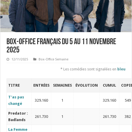
Box-Office français du 5 au 11 novembre
2025
12/11/2025
Box-Office Semaine
* Les comédies sont signalées en
bleu
TITRE
ENTRÉES
SEMAINES
ÉVOLUTION
CUMUL
COPI
T’as pas
329.160
1
329.160
549
changé
Predator :
261.730
1
261.730
382
Badlands
La Femme