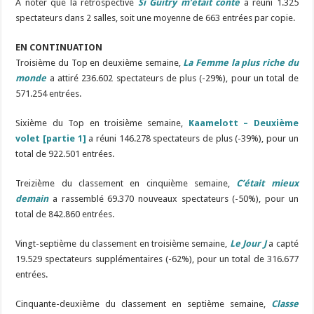
À noter que la
rétrospective
Si Guitry m’était conté
a réuni 1.325
spectateurs dans 2 salles, soit une moyenne de 663 entrées par copie.
EN CONTINUATION
Troisième du Top en deuxième semaine,
La Femme la plus riche du
monde
a attiré 236.602 spectateurs de plus (-29%), pour un total de
571.254 entrées.
Sixième du Top en troisième semaine,
Kaamelott – Deuxième
volet [partie 1]
a réuni 146.278 spectateurs de plus (-39%), pour un
total de 922.501 entrées.
Treizième du classement en cinquième semaine,
C’était mieux
demain
a rassemblé 69.370 nouveaux spectateurs (-50%), pour un
total de 842.860 entrées.
Vingt-septième du classement en troisième semaine,
Le Jour J
a capté
19.529 spectateurs supplémentaires (-62%), pour un total de 316.677
entrées.
Cinquante-deuxième du classement en septième semaine,
Classe