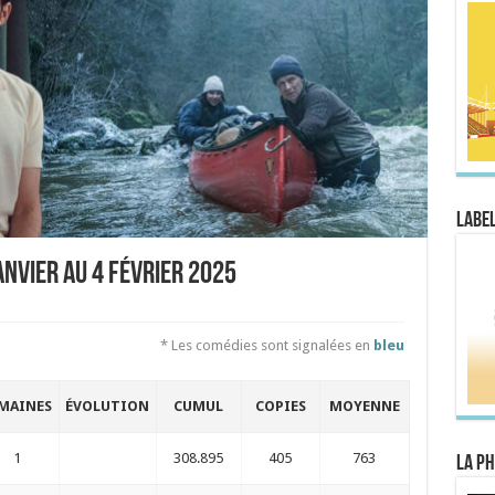
Label
anvier au 4 février 2025
* Les comédies sont signalées en
bleu
MAINES
ÉVOLUTION
CUMUL
COPIES
MOYENNE
1
308.895
405
763
La Ph