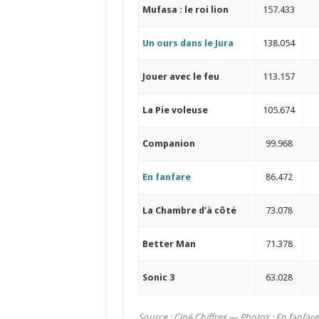
Mufasa : le roi lion
157.433
Un ours dans le Jura
138.054
Jouer avec le feu
113.157
La Pie voleuse
105.674
Companion
99.968
En fanfare
86.472
La Chambre d’à côté
73.078
Better Man
71.378
Sonic 3
63.028
Source : Ciné Chiffres —
Photos : En fanfare