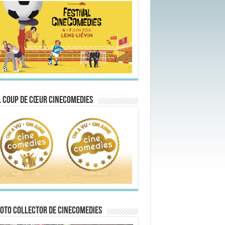
 Coup de Cœur CineComedies
oto collector de CineComedies