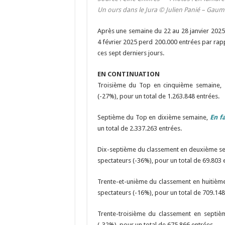
Un ours dans le Jura © Julien Panié – Gaum
Après une semaine du 22 au 28 janvier 2025 
4 février 2025 perd 200.000 entrées par rapp
ces sept derniers jours.
EN CONTINUATION
Troisième du Top en cinquième semaine,
(-27%), pour un total de 1.263.848 entrées.
Septième du Top en dixième semaine,
En f
un total de 2.337.263 entrées.
Dix-septième du classement en deuxième s
spectateurs (-36%), pour un total de 69.803 
Trente-et-unième du classement en huitièm
spectateurs (-16%), pour un total de 709.148
Trente-troisième du classement en septi
(-32%), pour un total de 675.866 entrées.