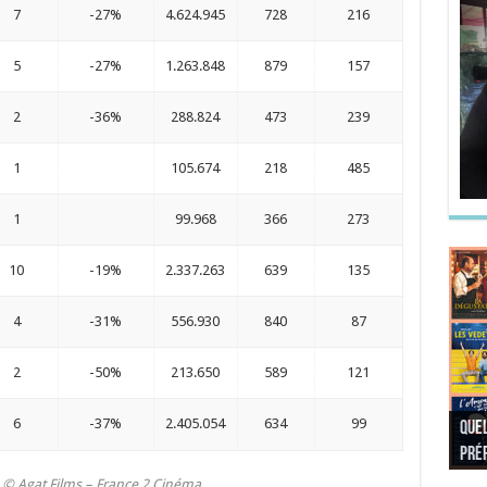
7
-27%
4.624.945
728
216
5
-27%
1.263.848
879
157
2
-36%
288.824
473
239
1
105.674
218
485
1
99.968
366
273
10
-19%
2.337.263
639
135
4
-31%
556.930
840
87
2
-50%
213.650
589
121
6
-37%
2.405.054
634
99
Quel
Quel
Quel
Quel
préf
Noël
préf
Quel
pré
Quel
Quel
 © Agat Films – France 2 Cinéma