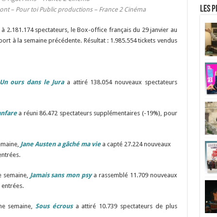
Les p
ont – Pour toi Public productions – France 2 Cinéma
à 2.181.174 spectateurs, le Box-office français du 29 janvier au
ort à la semaine précédente. Résultat : 1.985.554 tickets vendus
Un ours dans le Jura
a attiré 138.054 nouveaux spectateurs
anfare
a réuni 86.472 spectateurs supplémentaires (-19%), pour
emaine,
Jane Austen a gâché ma vie
a capté 27.224 nouveaux
entrées.
e semaine,
Jamais sans mon psy
a rassemblé 11.709 nouveaux
 entrées.
ème semaine,
Sous écrous
a attiré 10.739 spectateurs de plus