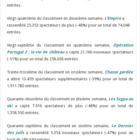
entrées.
Vingt-quatrième du classement en deuxième semaine,
L’Empire
a
rassemblé 25.353 spectateurs de plus (-48%) pour un total de 74.048
entrées.
Vingt-septième du classement en quatrième semaine,
Opération
Portugal 2 : la vie de château
a capté 21.166 nouveaux spectateurs
(-51%) pour un total de 258.036 entrées.
Trente-troisième
du
classement
en onzième semaine,
Chasse gardée
a
attiré
13.459 spectateurs
supplémentaires
(-39%) pour un total de
1.911.780 entrées.
Quarante-deuxième du classement en dixième semaine,
Les Segpa au
ski
a capté 7.916 spectateurs de plus (-48%) pour un total de
1.358.550 entrées.
Quarante-septième
du
classement
en six
ième
semaine,
Le Dernier
des juifs
a
rassemblé
5.354
nouveaux
spectateurs (-47%) pour un
total de 186.540 entrées.