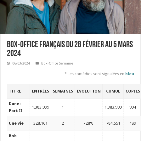
Box-Office français du 28 février au 5 mars
2024
06/03/2024
Box-Office Semaine
* Les comédies sont signalées en
bleu
TITRE
ENTRÉES
SEMAINES
ÉVOLUTION
CUMUL
COPIES
Dune :
1.383.999
1
1.383.999
994
Part II
Une vie
328.161
2
-28%
784.551
489
Bob