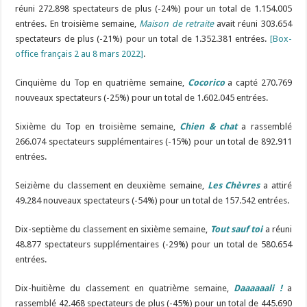
réuni 272.898 spectateurs de plus (-24%) pour un total de 1.154.005
entrées. En troisième semaine,
Maison de retraite
avait réuni 303.654
spectateurs de plus (-21%) pour un total de 1.352.381 entrées.
[Box-
office français 2 au 8 mars 2022]
.
Cinquième
du Top en quatrième semaine,
Cocorico
a capté 270.769
nouveaux spectateurs (-25%) pour un total de 1.602.045 entrées.
Sixième du Top en troisième semaine,
Chien & chat
a rassemblé
266.074 spectateurs supplémentaires (-15%) pour un total de 892.911
entrées.
Seizième du classement en deuxième semaine,
Les Chèvres
a attiré
49.284 nouveaux spectateurs (-54%) pour un total de 157.542 entrées.
Dix-septième du classement en sixième semaine,
Tout sauf toi
a réuni
48.877 spectateurs supplémentaires (-29%) pour un total de 580.654
entrées.
Dix-huitième du classement en quatrième semaine,
Daaaaaali !
a
rassemblé 42.468 spectateurs de plus (-45%) pour un total de 445.690