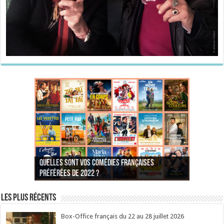
Quelles sont vos comédies françaises
Quel est votre personnage préféré du Père
Quelles sont vos comédies françaises
Quels sont vos 3 comédies de Jean-Marie Poiré
préférées de 2022 ?
Noël est une ordure ?
préférées de 2021 ?
Quel est votre « Gendarme » préféré ?
préférées ?
Quel est votre « Tati » préféré ?
Quel est votre « bronzé » préféré ?
Les plus récents
Box-Office français du 22 au 28 juillet 2026