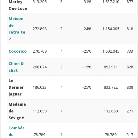
Marley :
313.205
3
-31%
1.537.210
877
One Love
Maison
de
272.898
3
-24%
1.154.005
818
retraite
2
Cocorico
270.769
4
-25%
1.602.045
733
Chien &
266.074
3
-15%
892.911
828
chat
Le
Dernier
186.023
4
-25%
832.722
808
jaguar
Madame
de
112.650
1
112.650
271
Sévigné
Tombés
du
78.789
1
78.789
317