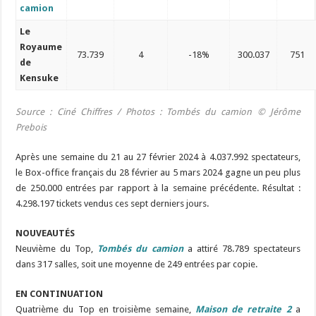
camion
Le
Royaume
73.739
4
-18%
300.037
751
de
Kensuke
Source : Ciné Chiffres /
Photos : Tombés du camion ©
Jérôme
Prebois
Après une semaine du 21 au 27 février 2024 à 4.037.992 spectateurs,
le Box-office français du 28 février au 5 mars 2024 gagne un peu plus
de 250.000 entrées par rapport à la semaine précédente. Résultat :
4.298.197 tickets vendus ces sept derniers jours.
NOUVEAUTÉS
Neuvième du Top,
Tombés du camion
a attiré 78.789 spectateurs
dans 317 salles, soit une moyenne de 249 entrées par copie.
EN CONTINUATION
Quatrième du Top en troisième semaine,
Maison de retraite 2
a