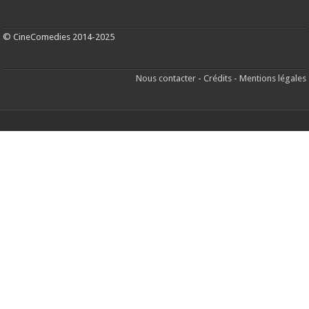
© CineComedies 2014-2025
Nous contacter
-
Crédits
-
Mentions légales