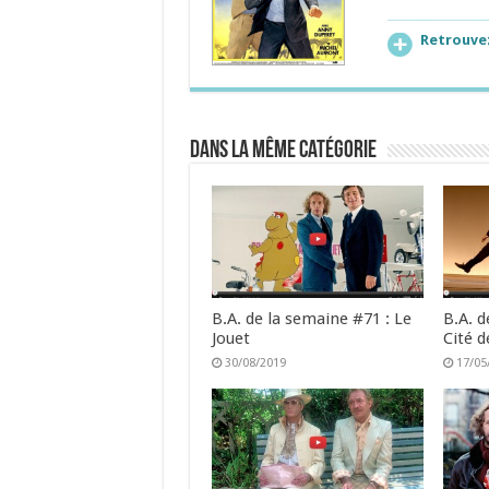
Retrouvez
Dans la même catégorie
B.A. de la semaine #71 : Le
B.A. d
Jouet
Cité d
30/08/2019
17/05