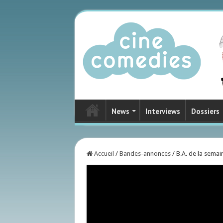
News
Interviews
Dossiers
Accueil
/
Bandes-annonces
/
B.A. de la sema