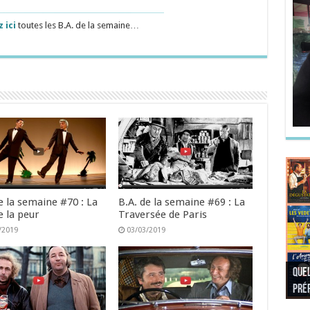
 ici
toutes les B.A. de la semaine…
e la semaine #70 : La
B.A. de la semaine #69 : La
e la peur
Traversée de Paris
/2019
03/03/2019
Quel
Quel
Quel
Quel
préf
Noël
préf
Quel
pré
Quel
Quel