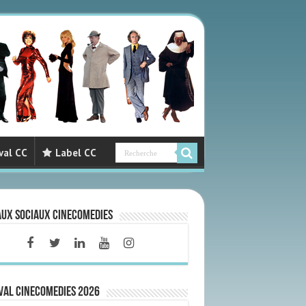
val CC
Label CC
aux sociaux CineComedies
VAL CINECOMEDIES 2026