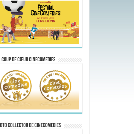
 Coup de Cœur CineComedies
oto collector de CineComedies