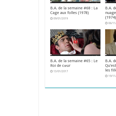
B.A. de la semaine #68 : La
B.A. d
Cage aux folles (1978)
nuage
(1974
09/01/2019
06/11
B.A. de la semaine #65 : Le
B.A. d
Roi de cœur
Qu’est
les fil
13/01/2017
19/11