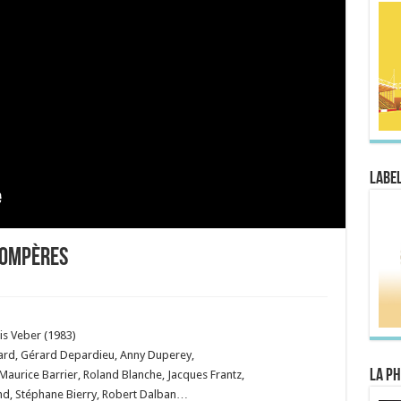
Label
 Compères
is Veber (1983)
hard, Gérard Depardieu, Anny Duperey,
La Ph
aurice Barrier, Roland Blanche, Jacques Frantz,
nd, Stéphane Bierry, Robert Dalban…