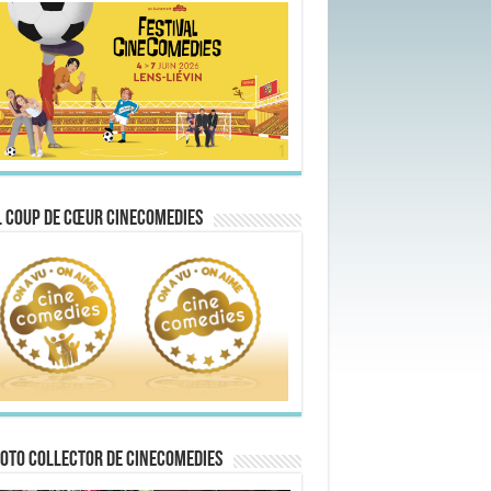
 Coup de Cœur CineComedies
oto collector de CineComedies