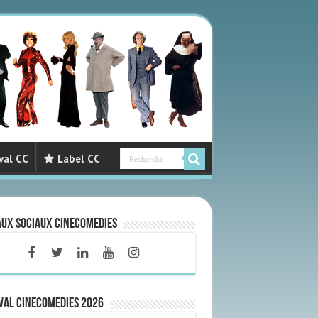
val CC
Label CC
aux sociaux CineComedies
VAL CINECOMEDIES 2026