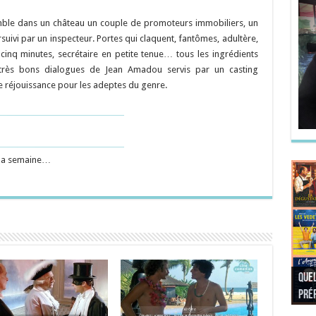
emble dans un château un couple de promoteurs immobiliers, un
suivi par un inspecteur. Portes qui claquent, fantômes, adultère,
s cinq minutes, secrétaire en petite tenue… tous les ingrédients
s très bons dialogues de Jean Amadou servis par un casting
ie réjouissance pour les adeptes du genre.
 la semaine…
Quel
Quel
Quel
Quel
préf
Noël
préf
Quel
pré
Quel
Quel