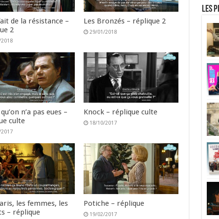
Les p
ait de la résistance –
Les Bronzés – réplique 2
que 2
29/01/2018
/2018
 qu’on n’a pas eues –
Knock – réplique culte
ue culte
18/10/2017
/2017
aris, les femmes, les
Potiche – réplique
s – réplique
19/02/2017