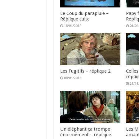
Le Coup du parapluie –
Papy f
Réplique culte
Répli
18/04/2019
01/04
Les Fugitifs – réplique 2
Celles
répliq
08/01/2018
21/11
Un éléphant ça trompe
Les M
énormément – réplique
amant