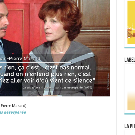
Label
n-Pierre Mazard)
pas désespérée
La Ph