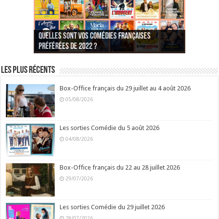
Quelles sont vos comédies françaises
Quel est votre personnage préféré du Père
Quelles sont vos comédies françaises
Quels sont vos 3 comédies de Jean-Marie Poiré
préférées de 2022 ?
Noël est une ordure ?
préférées de 2021 ?
Quel est votre « Gendarme » préféré ?
préférées ?
Quel est votre « Tati » préféré ?
Quel est votre « bronzé » préféré ?
Les plus récents
Box-Office français du 29 juillet au 4 août 2026
05/08/2026
Les sorties Comédie du 5 août 2026
04/08/2026
Box-Office français du 22 au 28 juillet 2026
29/07/2026
Les sorties Comédie du 29 juillet 2026
28/07/2026