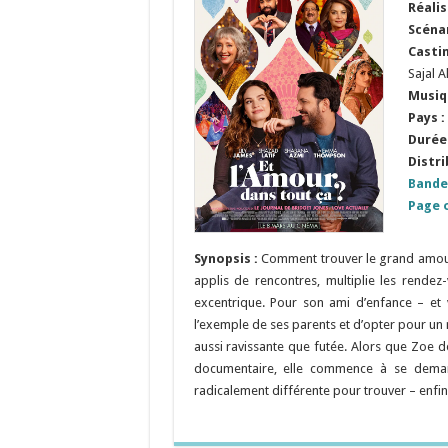
Réalis
Scéna
Casti
Sajal A
Musiq
Pays :
Durée 
Distri
Bande
Page o
Synopsis :
Comment trouver le grand amour
applis de rencontres, multiplie les rende
excentrique. Pour son ami d’enfance – et vo
l’exemple de ses parents et d’opter pour un m
aussi ravissante que futée. Alors que Zoe d
documentaire, elle commence à se demande
radicalement différente pour trouver – enfi