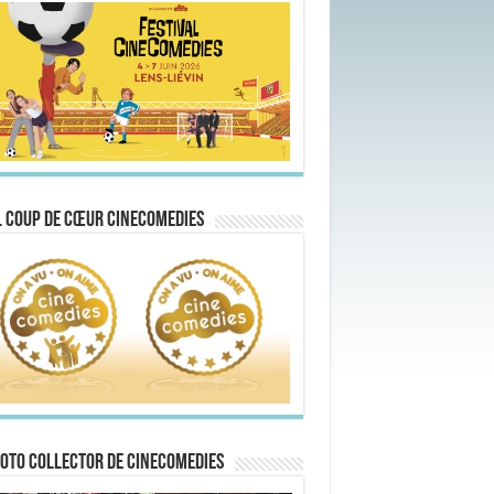
 Coup de Cœur CineComedies
oto collector de CineComedies