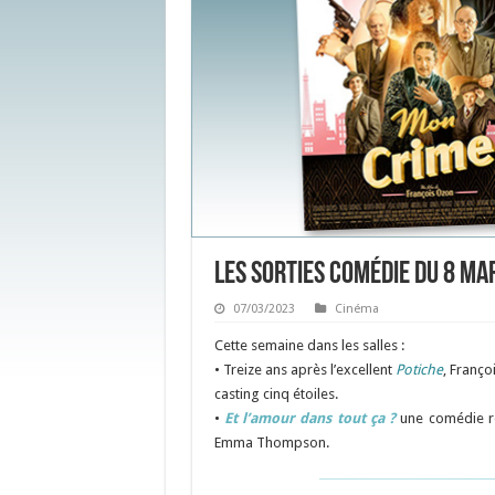
Les sorties Comédie du 8 ma
07/03/2023
Cinéma
Cette semaine dans les salles :
• Treize ans après l’excellent
Potiche
,
Franço
casting cinq étoiles.
•
Et l’amour dans tout ça ?
une comédie ro
Emma Thompson
.