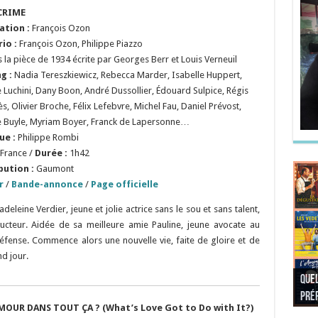
CRIME
sation
:
François Ozon
rio
:
François Ozon, Philippe Piazzo
s la pièce de 1934 écrite par Georges Berr et Louis Verneuil
ng :
Nadia Tereszkiewicz, Rebecca Marder, Isabelle Huppert,
e Luchini, Dany Boon, André Dussollier, Édouard Sulpice, Régis
s, Olivier Broche, Félix Lefebvre, Michel Fau, Daniel Prévost,
e Buyle, Myriam Boyer, Franck de Lapersonne…
ue :
Philippe Rombi
France /
Durée :
1h42
bution :
Gaumont
r
/
Bande-annonce
/
Page officielle
eleine Verdier, jeune et jolie actrice sans le sou et sans talent,
cteur. Aidée de sa meilleure amie Pauline, jeune avocate au
éfense. Commence alors une nouvelle vie, faite de gloire et de
nd jour.
Quel
Quel
Quel
Quel
préf
Noël
préf
Quel
pré
Quel
Quel
AMOUR DANS TOUT ÇA ? (What’s Love Got to Do with It?)