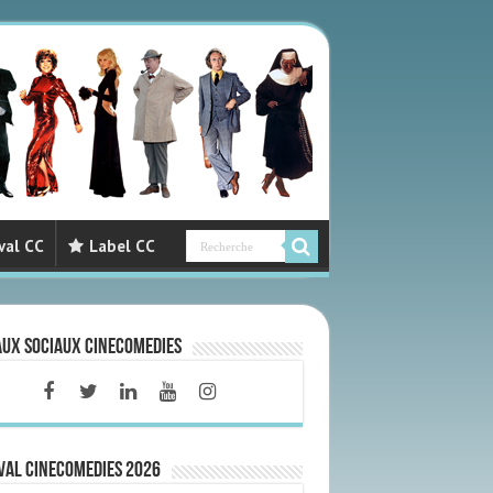
val CC
Label CC
aux sociaux CineComedies
VAL CINECOMEDIES 2026