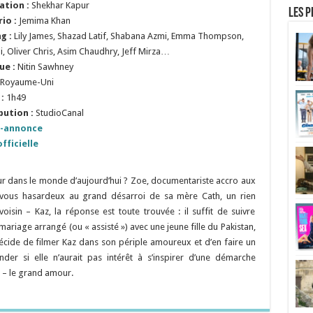
ation :
Shekhar Kapur
Les p
rio :
Jemima Khan
ng :
Lily James, Shazad Latif, Shabana Azmi, Emma Thompson,
li, Oliver Chris, Asim Chaudhry, Jeff Mirza…
ue :
Nitin Sawhney
Royaume-Uni
:
1h49
bution :
StudioCanal
-annonce
fficielle
 dans le monde d’aujourd’hui ? Zoe, documentariste accro aux
z-vous hasardeux au grand désarroi de sa mère Cath, un rien
isin – Kaz, la réponse est toute trouvée : il suffit de suivre
ariage arrangé (ou « assisté ») avec une jeune fille du Pakistan,
écide de filmer Kaz dans son périple amoureux et d’en faire un
r si elle n’aurait pas intérêt à s’inspirer d’une démarche
n – le grand amour.