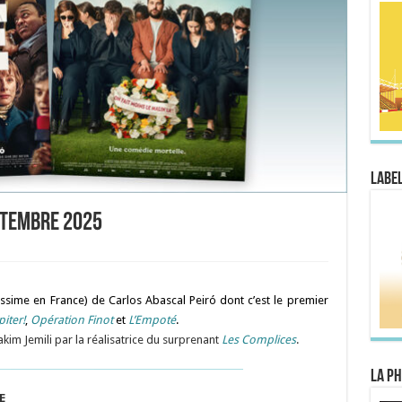
Label
eptembre 2025
issime en France) de Carlos Abascal Peiró dont c’est le premier
piter!
,
Opération Finot
et
L’Empoté
.
kim Jemili par la réalisatrice du surprenant
Les Complices
.
La Ph
E