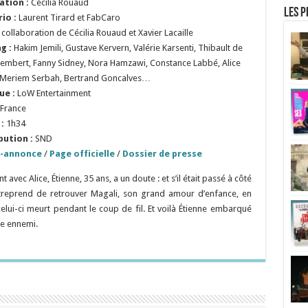
sation
:
Cécilia Rouaud
Les p
rio
:
Laurent Tirard et FabCaro
 collaboration de Cécilia Rouaud et Xavier Lacaille
ng :
Hakim Jemili, Gustave Kervern, Valérie Karsenti, Thibault de
embert, Fanny Sidney, Nora Hamzawi, Constance Labbé, Alice
 Meriem Serbah, Bertrand Goncalves…
ue :
LoW Entertainment
France
:
1h34
bution :
SND
-annonce
/
Page officielle
/
Dossier de presse
vec Alice, Étienne, 35 ans, a un doute : et s’il était passé à côté
entreprend de retrouver Magali, son grand amour d’enfance, en
elui-ci meurt pendant le coup de fil. Et voilà Étienne embarqué
re ennemi.