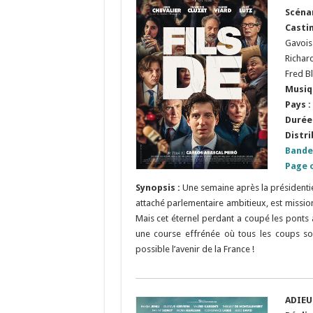
Scéna
Casti
Gavois
Richard
Fred B
Musiq
Pays :
Durée 
Distri
Bande
Page o
Synopsis :
Une semaine après la présidentie
attaché parlementaire ambitieux, est missio
Mais cet éternel perdant a coupé les ponts 
une course effrénée où tous les coups son
possible l’avenir de la France !
ADIEU