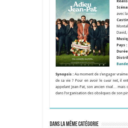
Réali
Scéna
avec la
Casti
Montal
David,
Musiq
Pays :
Durée 
Distri
Bande
Synopsis :
Au moment de s’engager vraiment a
de sa vie ? Pour en avoir le cœur net, il 
appelant Jean-Pat, son ancien rival… mais c
dans l’organisation des obsèques de son pi
Dans la même catégorie