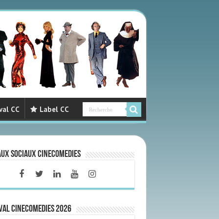
val CC
Label CC
aux sociaux CineComedies
VAL CINECOMEDIES 2026