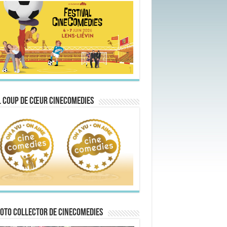
 Coup de Cœur CineComedies
oto collector de CineComedies