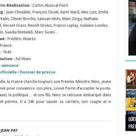
rio-Réalisation
:
Carlos Abascal Peiró
ng :
Jean Chevalier, François Cluzet, Karin Viard, Alex Lutz, Emilie
 Kahn, Olivier Broche, Sawsan Abès, Marc Zinga, Nathalie
, Vincent Grass, Benoît Strulus, Francis Leplay, Guilaine Londez,
lin, Saadia Bentaïeb, Marc Susini…
ue :
Frédéric Alvarez
France
:
1h45
bution :
Ad Vitam
-annonce
fficielle
/
Dossier de presse
lle, la France cherche toujours son Premier Ministre. Nino, jeune
nné pour convaincre son père, Lionel Perrin d’accepter le poste.
avec la politique… et son fils. Nino se retrouve embarqué dans
t permis. Il a 24h pour sauver sa carrière, son couple et si
Quel
Quel
Quel
Quel
préf
Noël
préf
Quel
pré
Quel
Quel
 JEAN-PAT