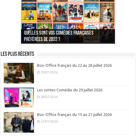
Quelles sont vos comédies françaises
Quel est votre personnage préféré du Père
Quelles sont vos comédies françaises
Quels sont vos 3 comédies de Jean-Marie Poiré
préférées de 2022 ?
Noël est une ordure ?
préférées de 2021 ?
Quel est votre « Gendarme » préféré ?
préférées ?
Quel est votre « Tati » préféré ?
Quel est votre « bronzé » préféré ?
Les plus récents
Box-Office français du 22 au 28 juillet 2026
29/07/2026
Les sorties Comédie du 29 juillet 2026
28/07/2026
Box-Office français du 15 au 21 juillet 2026
22/07/2026