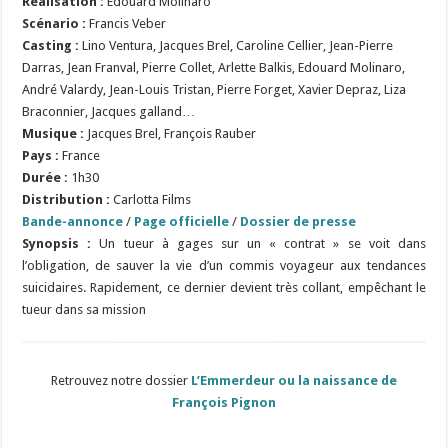
Réalisation :
Édouard Molinaro
S
cénario :
Francis Veber
Casting :
Lino Ventura, Jacques Brel, Caroline Cellier, Jean-Pierre
Darras, Jean Franval, Pierre Collet, Arlette Balkis, Edouard Molinaro,
André Valardy, Jean-Louis Tristan, Pierre Forget, Xavier Depraz, Liza
Braconnier, Jacques galland…
Musique :
Jacques Brel, François Rauber
Pays :
France
Durée :
1h30
Distribution :
Carlotta Films
Bande-annonce
/
Page officielle
/
Dossier de presse
Synopsis :
Un tueur à gages sur un « contrat » se voit dans
l’obligation, de sauver la vie d’un commis voyageur aux tendances
suicidaires. Rapidement, ce dernier devient très collant, empêchant le
tueur dans sa mission
Retrouvez notre dossier
L’Emmerdeur ou la naissance de
François Pignon