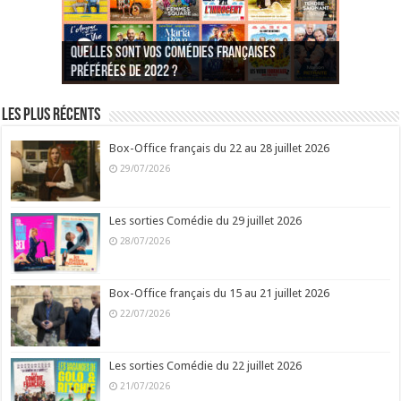
Quelles sont vos comédies françaises
Quel est votre personnage préféré du Père
Quelles sont vos comédies françaises
Quels sont vos 3 comédies de Jean-Marie Poiré
préférées de 2022 ?
Noël est une ordure ?
préférées de 2021 ?
Quel est votre « Gendarme » préféré ?
préférées ?
Quel est votre « Tati » préféré ?
Quel est votre « bronzé » préféré ?
Les plus récents
Box-Office français du 22 au 28 juillet 2026
29/07/2026
Les sorties Comédie du 29 juillet 2026
28/07/2026
Box-Office français du 15 au 21 juillet 2026
22/07/2026
Les sorties Comédie du 22 juillet 2026
21/07/2026