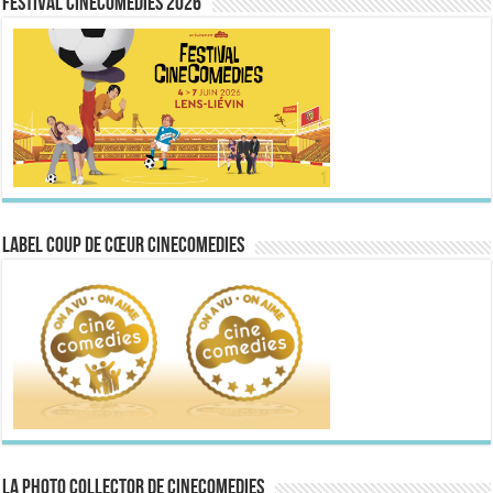
FESTIVAL CINECOMEDIES 2026
Label Coup de Cœur CineComedies
La Photo collector de CineComedies