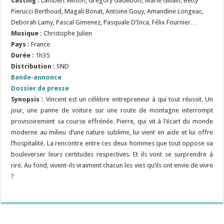
Casting :
Lambert Wilson, Grégory Gadebois, Marie Gillain, Betty
Pierucci Berthoud, Magali Bonat, Antoine Gouy, Amandine Longeac,
Deborah Lamy, Pascal Gimenez, Pasquale D’Inca, Félix Fournier…
Musique :
Christophe Julien
Pays :
France
Durée :
1h35
Distribution :
SND
Bande-annonce
Dossier de presse
Synopsis :
Vincent est un célèbre entrepreneur à qui tout réussit. Un
jour, une panne de voiture sur une route de montagne interrompt
provisoirement sa course effrénée. Pierre, qui vit à l’écart du monde
moderne au milieu d’une nature sublime, lui vient en aide et lui offre
l’hospitalité. La rencontre entre ces deux hommes que tout oppose va
bouleverser leurs certitudes respectives. Et ils vont se surprendre à
rire. Au fond, vivent-ils vraiment chacun les vies qu’ils ont envie de vivre
?