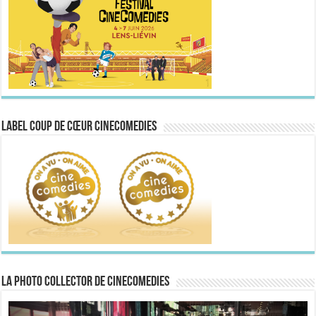
Label Coup de Cœur CineComedies
La Photo collector de CineComedies