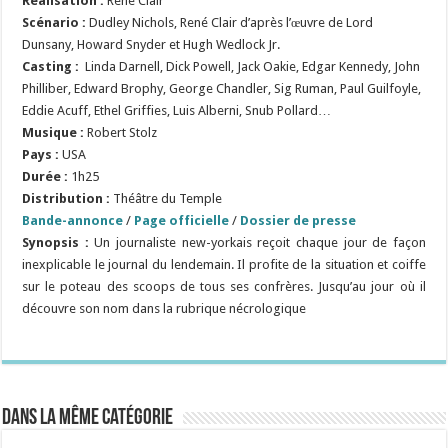
Réalisation :
René Clair
Scénario :
Dudley Nichols, René Clair d’après l’œuvre de Lord
Dunsany, Howard Snyder et Hugh Wedlock Jr.
Casting :
Linda Darnell, Dick Powell, Jack Oakie, Edgar Kennedy, John
Philliber, Edward Brophy, George Chandler, Sig Ruman, Paul Guilfoyle,
Eddie Acuff, Ethel Griffies, Luis Alberni, Snub Pollard…
Musique :
Robert Stolz
Pays :
USA
Durée :
1h25
Distribution :
Théâtre du Temple
Bande-annonce
/
Page officielle
/
Dossier de presse
Synopsis :
Un journaliste new-yorkais reçoit chaque jour de façon
inexplicable le journal du lendemain. Il profite de la situation et coiffe
sur le poteau des scoops de tous ses confrères. Jusqu’au jour où il
découvre son nom dans la rubrique nécrologique
Dans la même catégorie