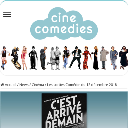
Accueil
/
News
/
Cinéma
/
Les sorties Comédie du 12 décembre 2018