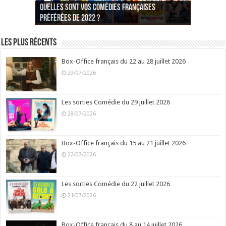
Quelles sont vos comédies françaises
Quel est votre personnage préféré du Père
Quelles sont vos comédies françaises
Quels sont vos 3 comédies de Jean-Marie Poiré
préférées de 2022 ?
Noël est une ordure ?
préférées de 2021 ?
Quel est votre « Gendarme » préféré ?
préférées ?
Quel est votre « Tati » préféré ?
Quel est votre « bronzé » préféré ?
Les plus récents
Box-Office français du 22 au 28 juillet 2026
29/07/2026
Les sorties Comédie du 29 juillet 2026
28/07/2026
Box-Office français du 15 au 21 juillet 2026
22/07/2026
Les sorties Comédie du 22 juillet 2026
21/07/2026
Box-Office français du 8 au 14 juillet 2026