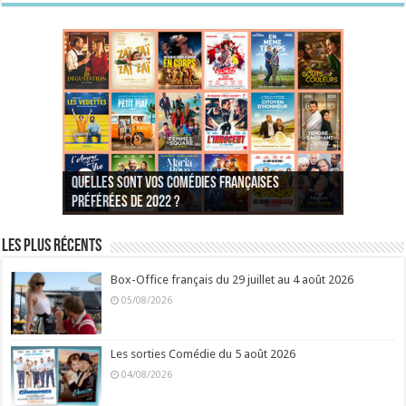
Quelles sont vos comédies françaises
Quel est votre personnage préféré du Père
Quelles sont vos comédies françaises
Quels sont vos 3 comédies de Jean-Marie Poiré
préférées de 2022 ?
Noël est une ordure ?
préférées de 2021 ?
Quel est votre « Gendarme » préféré ?
préférées ?
Quel est votre « Tati » préféré ?
Quel est votre « bronzé » préféré ?
Les plus récents
Box-Office français du 29 juillet au 4 août 2026
05/08/2026
Les sorties Comédie du 5 août 2026
04/08/2026