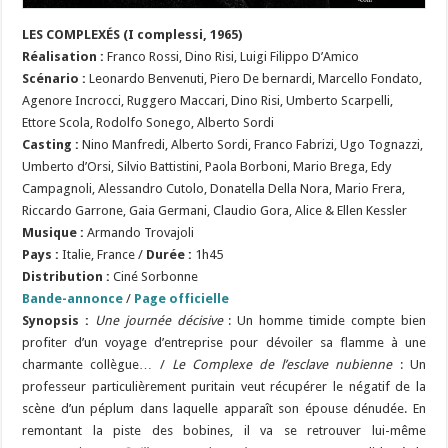
LES COMPLEXÉS (I complessi, 1965)
Réalisation :
Franco Rossi, Dino Risi, Luigi Filippo D’Amico
S
cénario :
Leonardo Benvenuti, Piero De bernardi, Marcello Fondato,
Agenore Incrocci, Ruggero Maccari, Dino Risi, Umberto Scarpelli,
Ettore Scola, Rodolfo Sonego, Alberto Sordi
Casting :
Nino Manfredi, Alberto Sordi, Franco Fabrizi, Ugo Tognazzi,
Umberto d’Orsi, Silvio Battistini, Paola Borboni, Mario Brega, Edy
Campagnoli, Alessandro Cutolo, Donatella Della Nora, Mario Frera,
Riccardo Garrone, Gaia Germani, Claudio Gora, Alice & Ellen Kessler
Musique :
Armando Trovajoli
Pays :
Italie, France /
Durée :
1h45
Distribution :
Ciné Sorbonne
Bande-annonce
/
Page officielle
Synopsis :
Une journée décisive
: Un homme timide compte bien
profiter d’un voyage d’entreprise pour dévoiler sa flamme à une
charmante collègue… /
Le Complexe de l’esclave nubienne
: Un
professeur particulièrement puritain veut récupérer le négatif de la
scène d’un péplum dans laquelle apparaît son épouse dénudée. En
remontant la piste des bobines, il va se retrouver lui-même