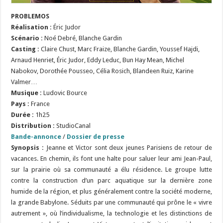
PROBLEMOS
Réalisation :
Éric Judor
S
cénario :
Noé Debré, Blanche Gardin
Casting :
Claire Chust, Marc Fraize, Blanche Gardin, Youssef Hajdi,
Arnaud Henriet, Éric Judor, Eddy Leduc, Bun Hay Mean, Michel
Nabokov, Dorothée Pousseo, Célia Rosich, Blandeen Ruiz, Karine
Valmer…
Musique :
Ludovic Bource
Pays :
France
Durée :
1h25
Distribution :
StudioCanal
Bande-annonce
/
Dossier de presse
Synopsis :
Jeanne et Victor sont deux jeunes Parisiens de retour de
vacances. En chemin, ils font une halte pour saluer leur ami Jean-Paul,
sur la prairie où sa communauté a élu résidence. Le groupe lutte
contre la construction d’un parc aquatique sur la dernière zone
humide de la région, et plus généralement contre la société moderne,
la grande Babylone. Séduits par une communauté qui prône le « vivre
autrement », où l’individualisme, la technologie et les distinctions de