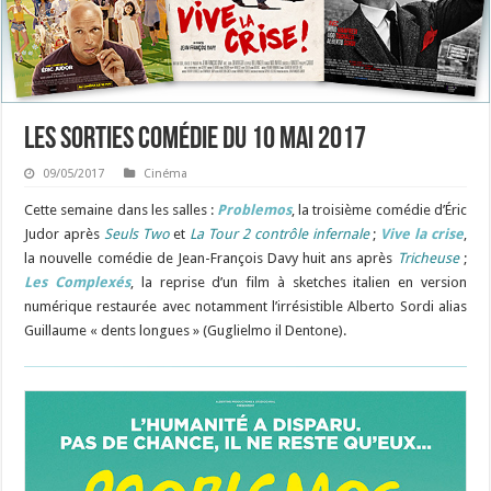
Les sorties Comédie du 10 mai 2017
09/05/2017
Cinéma
Cette semaine dans les salles :
Problemos
, la troisième comédie d’Éric
Judor après
Seuls Two
et
La Tour 2 contrôle infernale
;
Vive la crise
,
la nouvelle comédie de Jean-François Davy huit ans après
Tricheuse
;
Les Complexés
, la reprise d’un film à sketches italien en version
numérique restaurée avec notamment l’irrésistible Alberto Sordi alias
Guillaume « dents longues » (Guglielmo il Dentone).