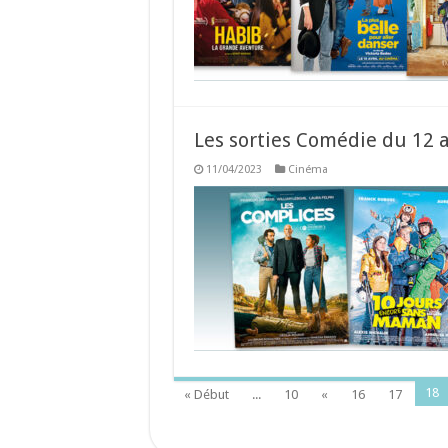
Les sorties Comédie du 12 a
11/04/2023
Cinéma
18
« Début
...
10
«
16
17