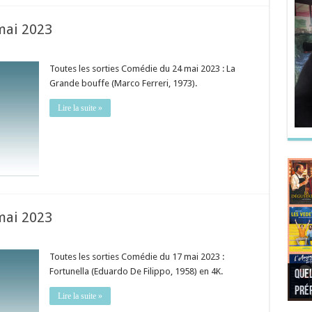
mai 2023
Toutes les sorties Comédie du 24 mai 2023 : La
Grande bouffe (Marco Ferreri, 1973).
Lire la suite »
mai 2023
Toutes les sorties Comédie du 17 mai 2023 :
Fortunella (Eduardo De Filippo, 1958) en 4K.
Quel
Quel
Quel
Quel
préf
Noël
préf
Quel
pré
Quel
Quel
Lire la suite »