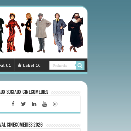
val CC
Label CC
aux sociaux CineComedies
VAL CINECOMEDIES 2026