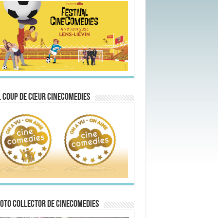
 Coup de Cœur CineComedies
oto collector de CineComedies