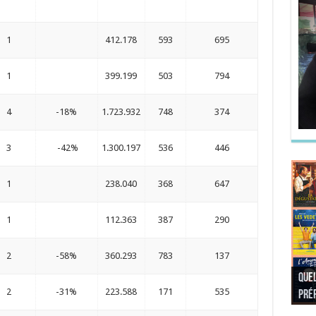
1
412.178
593
695
1
399.199
503
794
4
-18%
1.723.932
748
374
3
-42%
1.300.197
536
446
1
238.040
368
647
1
112.363
387
290
2
-58%
360.293
783
137
Quel
Quel
Quel
Quel
2
-31%
223.588
171
535
préf
Noël
préf
Quel
pré
Quel
Quel