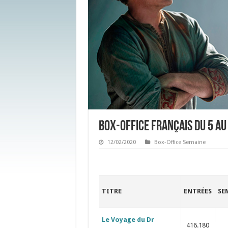
Box-office français du 5 au
12/02/2020
Box-Office Semaine
TITRE
ENTRÉES
SE
Le Voyage du Dr
416.180