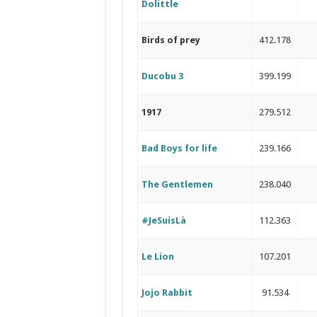
Dolittle
Birds of prey
412.178
Ducobu 3
399.199
1917
279.512
Bad Boys for life
239.166
The Gentlemen
238.040
#JeSuisLà
112.363
Le Lion
107.201
Jojo Rabbit
91.534