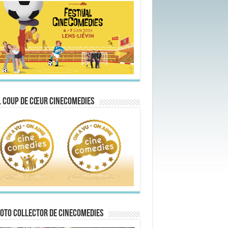
 Coup de Cœur CineComedies
oto collector de CineComedies