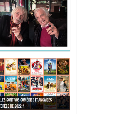
les sont vos comédies françaises
 est votre personnage préféré du Père
les sont vos comédies françaises
s sont vos 3 comédies de Jean-Marie Poiré
érées de 2022 ?
 est une ordure ?
érées de 2021 ?
 est votre « Gendarme » préféré ?
férées ?
 est votre « Tati » préféré ?
 est votre « bronzé » préféré ?