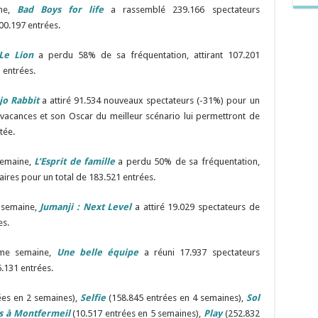
ine,
Bad Boys for life
a rassemblé 239.166 spectateurs
00.197 entrées.
Le Lion
a perdu 58% de sa fréquentation, attirant 107.201
 entrées.
jo Rabbit
a attiré 91.534 nouveaux spectateurs (-31%) pour un
 vacances et son Oscar du meilleur scénario lui permettront de
tée.
semaine,
L’Esprit de famille
a perdu 50% de sa fréquentation,
res pour un total de 183.521 entrées.
 semaine,
Jumanji : Next Level
a attiré 19.029 spectateurs de
es.
ème semaine,
Une belle équipe
a réuni 17.937 spectateurs
.131 entrées.
ées en 2 semaines),
Selfie
(158.845 entrées en 4 semaines),
Sol
s à Montfermeil
(10.517 entrées en 5 semaines),
Play
(252.832