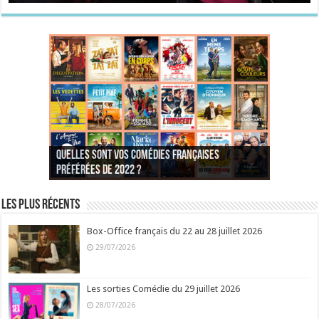
Quelles sont vos comédies françaises
Quel est votre personnage préféré du Père
Quelles sont vos comédies françaises
Quels sont vos 3 comédies de Jean-Marie Poiré
préférées de 2022 ?
Noël est une ordure ?
préférées de 2021 ?
Quel est votre « Gendarme » préféré ?
préférées ?
Quel est votre « Tati » préféré ?
Quel est votre « bronzé » préféré ?
Les plus récents
Box-Office français du 22 au 28 juillet 2026
29/07/2026
Les sorties Comédie du 29 juillet 2026
28/07/2026