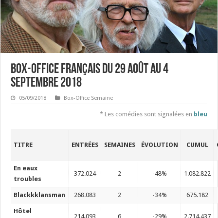
Box-office français du 29 août au 4
septembre 2018
05/09/2018
Box-Office Semaine
* Les comédies sont signalées en
bleu
TITRE
ENTRÉES
SEMAINES
ÉVOLUTION
CUMUL
En eaux
372.024
2
-48%
1.082.822
troubles
Blackkklansman
268.083
2
-34%
675.182
Hôtel
214.093
6
-29%
2.714.437