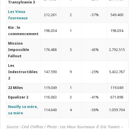
Transylvanie 3
Les Vieux
212.261
2
-37%
549.400
fourneaux
Kin : le
198.034
1
198.034
commencement
Mission
Impossible
176.488
5
-43%
2.792.515
Fallout
Les
Indestructibles
147.590
9
-25%
5.432.787
2
22 Miles
119.049
1
119.049
Equalizer 2
116.063
3
-41%
671.898
Neuilly sa mère,
114.640
4
-36%
1.059.704
sa mère
Source : Ciné Chiffres / Photo :
Les Vieux fourneaux © Eric Travers –