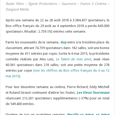
Radar Films – Égerie Productions – Gaumont – France 3 Cinéma –
Dargaud Media
Après une semaine du 22 au 28 août 2018 à 3.584.457 spectateurs, le
Box-office français du 29 août au 4 septembre 2018 a perdu 845.000
spectateurs. Résultat : 2.739.192 entrées cette semaine.
Parmi les nouveautés de la semaine,
Guy
entre à la treizième place du
classement, attirant 74.739 spectateurs dans 182 salles, soit une bonne
moyenne de 411 entrées par copie. Sortie le 6 mai 2015, la précédente
comédie réalisée par Alex Lutz,
Le Talent de mes amis
, avait réuni
60.561 spectateurs dans 218 salles, soit une petite moyenne de 278
entrées par copie
[voir les chiffres du Box-office français du 6 au 12
mai 2015]
.
Pour leur deuxième semaine au cinéma, Pierre Richard, Eddy Mitchell
et Roland Giraud continuent d’attirer les foules,
Les Vieux fourneaux
réunissant 212.261 spectateurs supplémentaires (-37%) pour un total
de 549.400 entrées.
Dixième du top en quatrième semaine,
Neuilly sa mère, sa mère