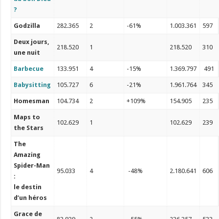
?
Godzilla
282.365
2
-61%
1.003.361
597
Deux jours,
218.520
1
218.520
310
une nuit
Barbecue
133.951
4
-15%
1.369.797
491
Babysitting
105.727
6
-21%
1.961.764
345
Homesman
104.734
2
+109%
154.905
235
Maps to
102.629
1
102.629
239
the Stars
The
Amazing
Spider-Man
95.033
4
-48%
2.180.641
606
:
le destin
d’un héros
Grace de