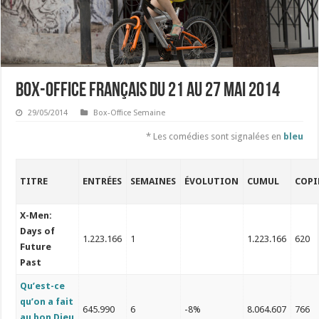
Box-office français du 21 au 27 mai 2014
29/05/2014
Box-Office Semaine
* Les comédies sont signalées en
bleu
TITRE
ENTRÉES
SEMAINES
ÉVOLUTION
CUMUL
COPI
X-Men:
Days of
1.223.166
1
1.223.166
620
Future
Past
Qu’est-ce
qu’on a fait
645.990
6
-8%
8.064.607
766
au bon Dieu