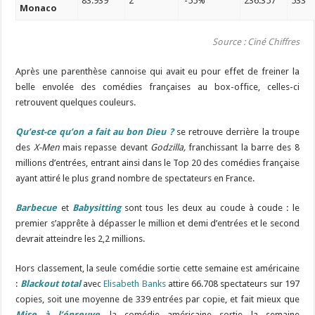
83.939
2
-55%
236.357
533
Monaco
Source : Ciné Chiffres
Après une parenthèse cannoise qui avait eu pour effet de freiner la
belle envolée des comédies françaises au box-office, celles-ci
retrouvent quelques couleurs.
Qu’est-ce qu’on a fait au bon Dieu ?
se retrouve derrière la troupe
des
X-Men
mais repasse devant
Godzilla,
franchissant la barre des 8
millions d’entrées, entrant ainsi dans le Top 20 des comédies française
ayant attiré le plus grand nombre de spectateurs en France.
Barbecue
et
Babysitting
sont tous les deux au coude à coude : le
premier s’apprête à dépasser le million et demi d’entrées et le second
devrait atteindre les 2,2 millions.
Hors classement, la seule comédie sortie cette semaine est américaine
:
Blackout total
avec
Elisabeth Banks
attire 66.708 spectateurs sur 197
copies, soit une moyenne de 339 entrées par copie, et fait mieux que
Mise à l’épreuve
, la comédie américaine sortie la semaine