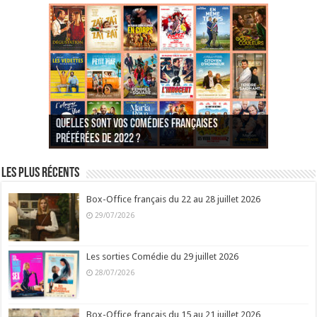
Quelles sont vos comédies françaises
Quel est votre personnage préféré du Père
Quelles sont vos comédies françaises
Quels sont vos 3 comédies de Jean-Marie Poiré
préférées de 2022 ?
Noël est une ordure ?
préférées de 2021 ?
Quel est votre « Gendarme » préféré ?
préférées ?
Quel est votre « Tati » préféré ?
Quel est votre « bronzé » préféré ?
Les plus récents
Box-Office français du 22 au 28 juillet 2026
29/07/2026
Les sorties Comédie du 29 juillet 2026
28/07/2026
Box-Office français du 15 au 21 juillet 2026