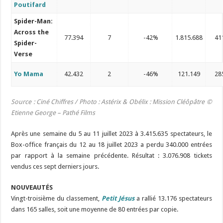
Poutifard
Spider-Man:
Across the
77.394
7
-42%
1.815.688
41
Spider-
Verse
Yo Mama
42.432
2
-46%
121.149
28
Source : Ciné Chiffres / Photo : Astérix & Obélix : Mission Cléôpâtre ©
Etienne George – Pathé Films
Après une semaine du 5 au 11 juillet 2023 à 3.415.635 spectateurs, le
Box-office français du 12 au 18 juillet 2023 a perdu 340.000 entrées
par rapport à la semaine précédente. Résultat : 3.076.908 tickets
vendus ces sept derniers jours.
NOUVEAUTÉS
Vingt-troisième du classement,
Petit Jésus
a rallié 13.176 spectateurs
dans 165 salles, soit une moyenne de 80 entrées par copie.