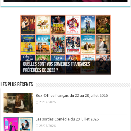
Quelles sont vos comédies françaises
Quel est votre personnage préféré du Père
Quelles sont vos comédies françaises
Quels sont vos 3 comédies de Jean-Marie Poiré
préférées de 2022 ?
Noël est une ordure ?
préférées de 2021 ?
Quel est votre « Gendarme » préféré ?
préférées ?
Quel est votre « Tati » préféré ?
Quel est votre « bronzé » préféré ?
Les plus récents
Box-Office français du 22 au 28 juillet 2026
29/07/2026
Les sorties Comédie du 29 juillet 2026
28/07/2026