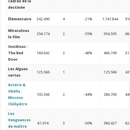
cadran de la
destinée
Élémentaire
342.490
4
-21%
1.741.844
91
Miraculous
294.174
2
-55%
954.595
68
le film
Insidious :
The Red
160.642
2
-48%
466.749
31
Door
Les Algues
125.566
1
125.566
43
vertes
Astérix &
Obélix :
103.366
2
-44%
286.700
44
Mission
Cléôpâtre
Les
Vengeances
81.974
3
-30%
380.437
62
de maître