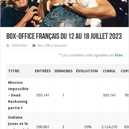
Box-Office français du 12 au 18 juillet 2023
19/07/2023
Box-Office Semaine
* Les comédies sont signalées en
bleu
TITRE
ENTRÉES
SEMAINES
ÉVOLUTION
CUMUL
COP
Mission
impossible
– Dead
930.141
1
930.141
78
Reckoning
partie 1
Indiana
Jones et le
390.681
3
-39%
2.124.270
83