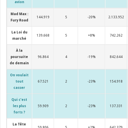
avion
Mad Max :
144.919
5
-20%
2.133.952
Fury Road
La Loi du
139.668
5
+8%
742.262
marché
À la
poursuite
96.864
4
-19%
842.644
de demain
On voulait
tout
67.521
2
-23%
154.918
casser
Qui c’est
les plus
59.909
2
-23%
137.331
forts ?
La Tête
59.806
5
+2%
642.379