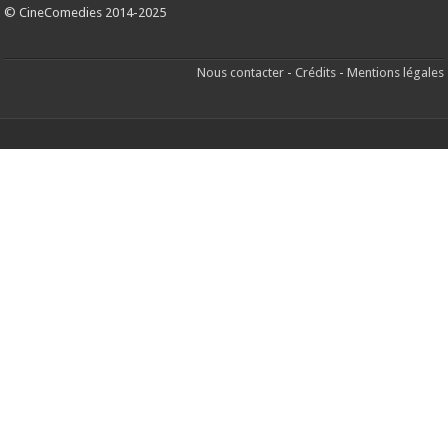
© CineComedies 2014-2025
Nous contacter
-
Crédits
-
Mentions légales