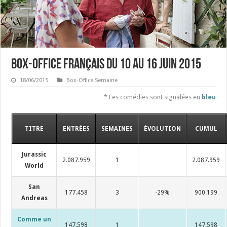
Box-office français du 10 au 16 juin 2015
18/06/2015
Box-Office Semaine
* Les comédies sont signalées en
bleu
TITRE
ENTRÉES
SEMAINES
ÉVOLUTION
CUMUL
Jurassic
2.087.959
1
2.087.959
World
San
177.458
3
-29%
900.199
Andreas
Comme un
147.598
1
147.598