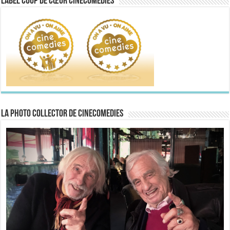
Label Coup de Cœur CineComedies
La Photo collector de CineComedies