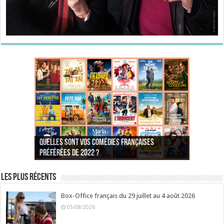
Quelles sont vos comédies françaises
Quel est votre personnage préféré du Père
Quelles sont vos comédies françaises
Quels sont vos 3 comédies de Jean-Marie Poiré
préférées de 2022 ?
Noël est une ordure ?
préférées de 2021 ?
Quel est votre « Gendarme » préféré ?
préférées ?
Quel est votre « Tati » préféré ?
Quel est votre « bronzé » préféré ?
Les plus récents
Box-Office français du 29 juillet au 4 août 2026
05/08/2026