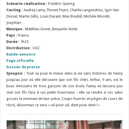
Scénario-réalisation :
Frédéric Quiring
Casting :
Audrey Lamy, Florent Peyre, Charlie Langendries, Igor Van
Dessel, Martin Gillis, Louis Durant, Max Boublil, Michèle Moretti,
JoeyStarr…
Musique :
Matthieu Gonet, Benjamin Violet
Pays :
France
Durée :
1h25
Distribution :
UGC
Bande-annonce
Page officielle
Dossier de presse
Synopsis :
Tout va pour le mieux dans la vie sans histoires de Fanny
jusqu’au jour où elle découvre que son fils chéri, Arthur, 9 ans, est le
bouc émissaire de trois garçons de son école. Fanny ne laissera pas
seul son fils face à ces petits bourreaux : elle va rendre à ces sales
gosses la monnaie de leur pièce. Coups fourrés et pièges de cours de
récré, désormais ce sera « œil pour œil, dent pour dent ! »