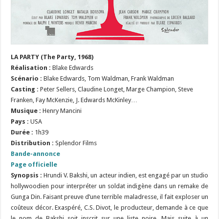
LA PARTY (The Party, 1968)
Réalisation :
Blake Edwards
Scénario :
Blake Edwards, Tom Waldman, Frank Waldman
Casting :
Peter Sellers, Claudine Longet, Marge Champion, Steve
Franken, Fay McKenzie, J. Edwards McKinley…
Musique :
Henry Mancini
Pays :
USA
Durée :
1h39
Distribution :
Splendor Films
Bande-annonce
Page officielle
Synopsis :
Hrundi V. Bakshi, un acteur indien, est engagé par un studio
hollywoodien pour interpréter un soldat indigène dans un remake de
Gunga Din. Faisant preuve d’une terrible maladresse, il fait exploser un
coûteux décor. Exaspéré, C.S. Divot, le producteur, demande à ce que
le nom de Bakshi soit inscrit sur une liste noire. Mais suite à un