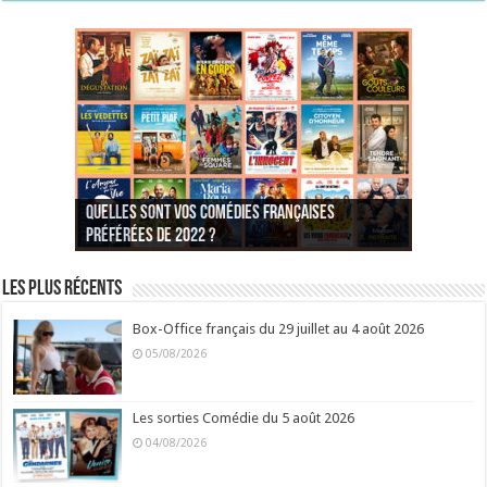
Quelles sont vos comédies françaises
Quel est votre personnage préféré du Père
Quelles sont vos comédies françaises
Quels sont vos 3 comédies de Jean-Marie Poiré
préférées de 2022 ?
Noël est une ordure ?
préférées de 2021 ?
Quel est votre « Gendarme » préféré ?
préférées ?
Quel est votre « Tati » préféré ?
Quel est votre « bronzé » préféré ?
Les plus récents
Box-Office français du 29 juillet au 4 août 2026
05/08/2026
Les sorties Comédie du 5 août 2026
04/08/2026