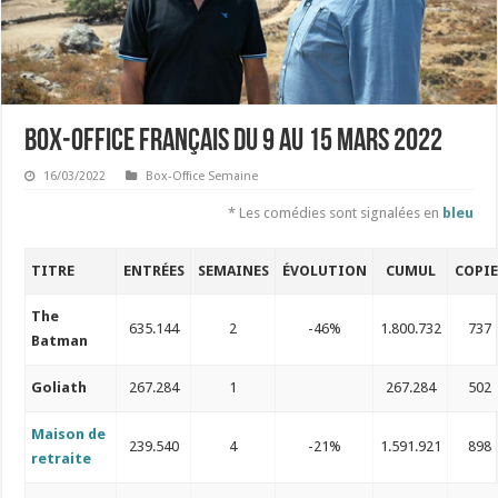
Box-office français du 9 au 15 mars 2022
16/03/2022
Box-Office Semaine
* Les comédies sont signalées en
bleu
TITRE
ENTRÉES
SEMAINES
ÉVOLUTION
CUMUL
COPIE
The
635.144
2
-46%
1.800.732
737
Batman
Goliath
267.284
1
267.284
502
Maison de
239.540
4
-21%
1.591.921
898
retraite