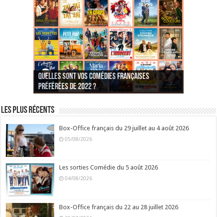
Quelles sont vos comédies françaises
Quel est votre personnage préféré du Père
Quelles sont vos comédies françaises
Quels sont vos 3 comédies de Jean-Marie Poiré
préférées de 2022 ?
Noël est une ordure ?
préférées de 2021 ?
Quel est votre « Gendarme » préféré ?
préférées ?
Quel est votre « Tati » préféré ?
Quel est votre « bronzé » préféré ?
Les plus récents
Box-Office français du 29 juillet au 4 août 2026
05/08/2026
Les sorties Comédie du 5 août 2026
04/08/2026
Box-Office français du 22 au 28 juillet 2026