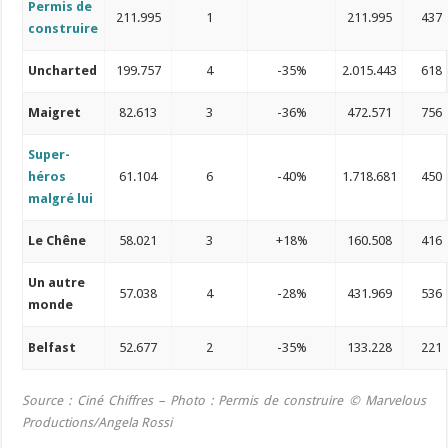
Permis de
211.995
1
211.995
437
construire
Uncharted
199.757
4
-35%
2.015.443
618
Maigret
82.613
3
-36%
472.571
756
Super-
héros
61.104
6
-40%
1.718.681
450
malgré lui
Le Chêne
58.021
3
+18%
160.508
416
Un autre
57.038
4
-28%
431.969
536
monde
Belfast
52.677
2
-35%
133.228
221
Source : Ciné Chiffres – Photo : Permis de construire
© Marvelous
Productions/Angela Rossi