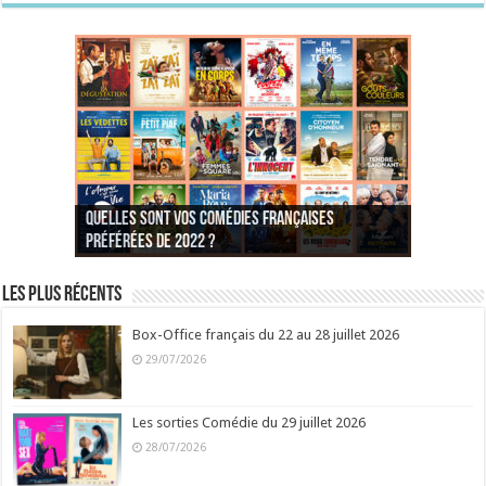
Quelles sont vos comédies françaises
Quel est votre personnage préféré du Père
Quelles sont vos comédies françaises
Quels sont vos 3 comédies de Jean-Marie Poiré
préférées de 2022 ?
Noël est une ordure ?
préférées de 2021 ?
Quel est votre « Gendarme » préféré ?
préférées ?
Quel est votre « Tati » préféré ?
Quel est votre « bronzé » préféré ?
Les plus récents
Box-Office français du 22 au 28 juillet 2026
29/07/2026
Les sorties Comédie du 29 juillet 2026
28/07/2026