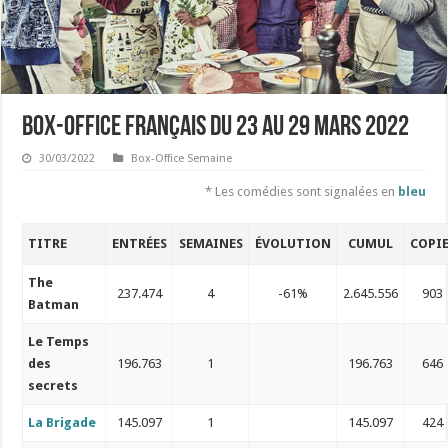
Box-office français du 23 au 29 mars 2022
30/03/2022
Box-Office Semaine
* Les comédies sont signalées en
bleu
TITRE
ENTRÉES
SEMAINES
ÉVOLUTION
CUMUL
COPI
The
237.474
4
-61%
2.645.556
903
Batman
Le Temps
des
196.763
1
196.763
646
secrets
La Brigade
145.097
1
145.097
424