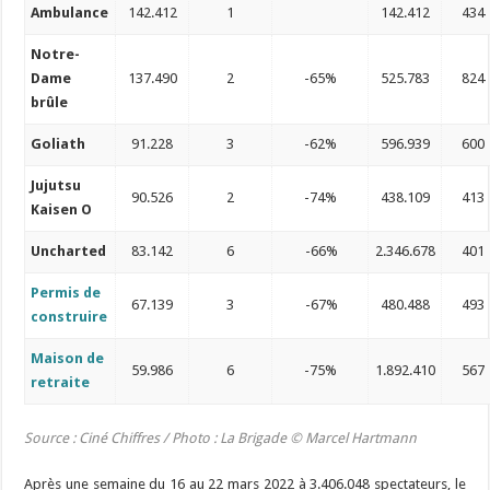
Ambulance
142.412
1
142.412
434
Notre-
Dame
137.490
2
-65%
525.783
824
brûle
Goliath
91.228
3
-62%
596.939
600
Jujutsu
90.526
2
-74%
438.109
413
Kaisen O
Uncharted
83.142
6
-66%
2.346.678
401
Permis de
67.139
3
-67%
480.488
493
construire
Maison de
59.986
6
-75%
1.892.410
567
retraite
Source : Ciné Chiffres / Photo : La Brigade
© Marcel Hartmann
Après une semaine du 16 au 22 mars 2022 à 3.406.048 spectateurs, le