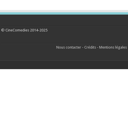
© CineComedies 2014-2025
Nous contacter
-
Crédits
-
Mentions légales