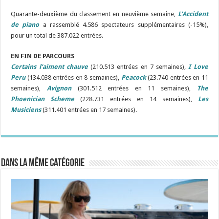
Quarante-deuxième du classement en neuvième semaine,
L’Accident
de piano
a rassemblé 4.586 spectateurs supplémentaires (-15%),
pour un total de 387.022 entrées.
EN FIN DE PARCOURS
Certains l’aiment chauve
(210.513 entrées en 7 semaines),
I Love
Peru
(134.038 entrées en 8 semaines),
Peacock
(23.740 entrées en 11
semaines),
Avignon
(301.512 entrées en 11 semaines),
The
Phoenician Scheme
(228.731 entrées en 14 semaines),
Les
Musiciens
(311.401 entrées en 17 semaines).
Dans la même catégorie