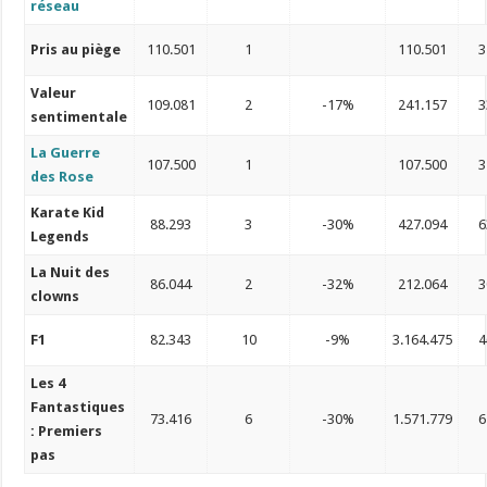
réseau
Pris au piège
110.501
1
110.501
3
Valeur
109.081
2
-17%
241.157
3
sentimentale
La Guerre
107.500
1
107.500
3
des Rose
Karate Kid
88.293
3
-30%
427.094
6
Legends
La Nuit des
86.044
2
-32%
212.064
3
clowns
F1
82.343
10
-9%
3.164.475
4
Les 4
Fantastiques
73.416
6
-30%
1.571.779
6
: Premiers
pas