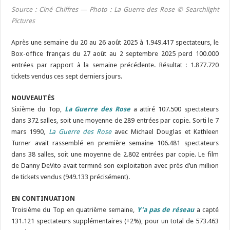
Source : Ciné Chiffres —
Photo :
La Guerre des Rose
© Searchlight
Pictures
Après une semaine du 20 au 26 août 2025 à 1.949.417 spectateurs, le
Box-office français du 27 août au 2 septembre 2025 perd 100.000
entrées par rapport à la semaine précédente. Résultat : 1.877.720
tickets vendus ces sept derniers jours.
NOUVEAUTÉS
Sixième du Top,
La Guerre des Rose
a attiré 107.500 spectateurs
dans 372 salles, soit une moyenne de 289 entrées par copie. Sorti le 7
mars 1990,
La Guerre des Rose
avec Michael Douglas et Kathleen
Turner avait rassemblé en première semaine 106.481 spectateurs
dans 38 salles, soit une moyenne de 2.802 entrées par copie. Le film
de Danny DeVito avait terminé son exploitation avec près d’un million
de tickets vendus (949.133 précisément).
EN CONTINUATION
Troisième du Top en quatrième semaine,
Y’a pas de réseau
a capté
131.121 spectateurs supplémentaires (+2%), pour un total de 573.463