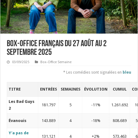
Box-Office français du 27 août au 2
septembre 2025
03/09/2025
Box-Office Semaine
* Les comédies sont signalées en
bleu
TITRE
ENTRÉES
SEMAINES
ÉVOLUTION
CUMUL
CO
Les Bad Guys
181.797
5
-11%
1.261.692
1
2
Évanouis
143.889
4
-18%
808.689
5
Y’a pas de
131.121
4
+2%
573.463
6